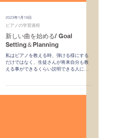
2023年1月19日
ピアノの学習過程
新しい曲を始める/ Goal
Setting＆Planning
私はピアノを教える時、弾ける様にする
だけではなく、生徒さんが将来自分も教
える事ができるくらい説明できる人にし
たいと思っている 運転できるだけではな
く,道路標識の理由,運転のメカニズムも知
る、様な。さて,新しい曲を始める時はま
ず学習計画を立てる. Goalとplanning