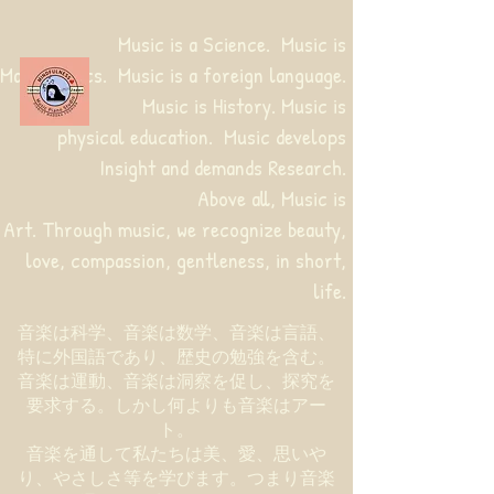
Music is a Science. Music is
Mathematics. Music is a foreign language.
Music is History. Music is
physical education.
Music develops
Insight and demands Research.
Above all, Music is
Art. Through music, we recognize beauty,
love, compassion, gentleness, in short,
life.
音楽は科学、音楽は数学、音楽は言語、
特に外国語であり、歴史の勉強を含む。
音楽は運動、音楽は洞察を促し、探究を
要求する。しかし何よりも音楽はアー
ト。
音楽を通して私たちは美、愛、思いや
り、やさしさ等を学びます。つまり音楽