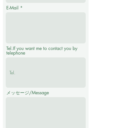
E-Mail
Tel.If you want me to contact you by
telephone
メッセージ/Message