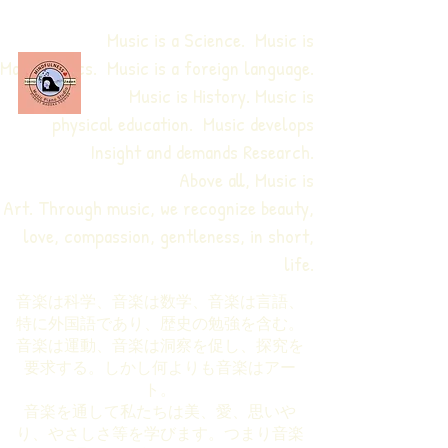
Music is a Science. Music is
Mathematics. Music is a foreign language.
Music is History. Music is
physical education.
Music develops
Insight and demands Research.
Above all, Music is
Art. Through music, we recognize beauty,
love, compassion, gentleness, in short,
life.
音楽は科学、音楽は数学、音楽は言語、
特に外国語であり、歴史の勉強を含む。
音楽は運動、音楽は洞察を促し、探究を
要求する。しかし何よりも音楽はアー
ト。
音楽を通して私たちは美、愛、思いや
り、やさしさ等を学びます。つまり音楽