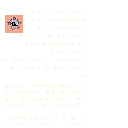
Music is a Science. Music is
Mathematics. Music is a foreign language.
Music is History. Music is
physical education.
Music develops
Insight and demands Research.
Above all, Music is
Art. Through music, we recognize beauty,
love, compassion, gentleness, in short,
life.
音楽は科学、音楽は数学、音楽は言語、
特に外国語であり、歴史の勉強を含む。
音楽は運動、音楽は洞察を促し、探究を
要求する。しかし何よりも音楽はアー
ト。
音楽を通して私たちは美、愛、思いや
り、やさしさ等を学びます。つまり音楽