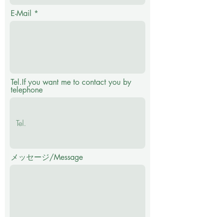
E-Mail
Tel.If you want me to contact you by
telephone
メッセージ/Message