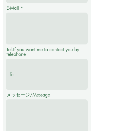
E-Mail
Tel.If you want me to contact you by
telephone
メッセージ/Message