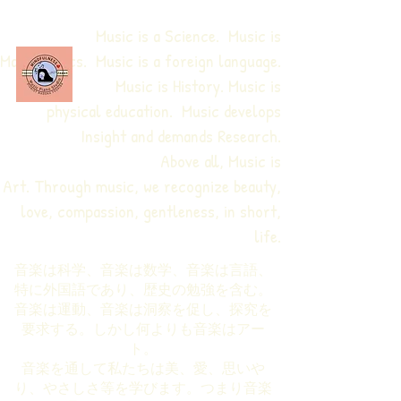
Music is a Science. Music is
Mathematics. Music is a foreign language.
Music is History. Music is
physical education.
Music develops
Insight and demands Research.
Above all, Music is
Art. Through music, we recognize beauty,
love, compassion, gentleness, in short,
life.
音楽は科学、音楽は数学、音楽は言語、
特に外国語であり、歴史の勉強を含む。
音楽は運動、音楽は洞察を促し、探究を
要求する。しかし何よりも音楽はアー
ト。
音楽を通して私たちは美、愛、思いや
り、やさしさ等を学びます。つまり音楽