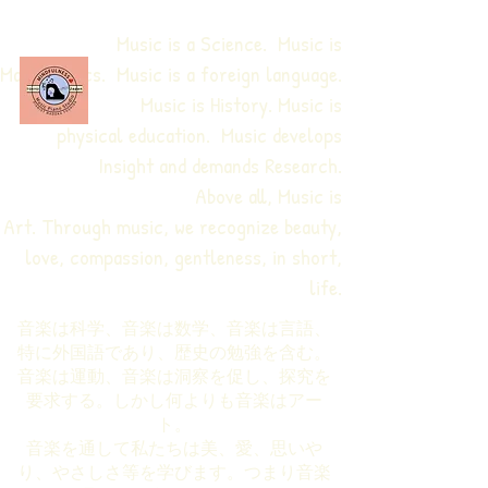
Music is a Science. Music is
Mathematics. Music is a foreign language.
Music is History. Music is
physical education.
Music develops
Insight and demands Research.
Above all, Music is
Art. Through music, we recognize beauty,
love, compassion, gentleness, in short,
life.
音楽は科学、音楽は数学、音楽は言語、
特に外国語であり、歴史の勉強を含む。
音楽は運動、音楽は洞察を促し、探究を
要求する。しかし何よりも音楽はアー
ト。
音楽を通して私たちは美、愛、思いや
り、やさしさ等を学びます。つまり音楽