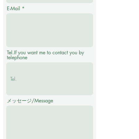
E-Mail
Tel.If you want me to contact you by
telephone
メッセージ/Message