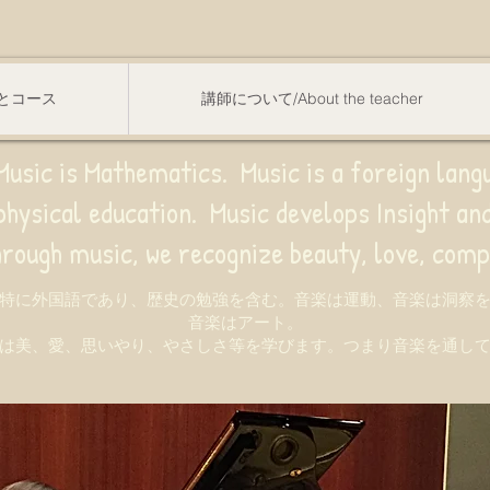
スンとコース
講師について/About the teacher
usic is Mathematics. Music is a foreign lang
sical education.
Music develops Insight a
e recognize beauty, love, compassion,
特に外国語であり、歴史の勉強を含む。音楽は運動、音楽は洞察
音楽はアート。
は美、愛、思いやり、やさしさ等を学びます。つまり音楽を通し