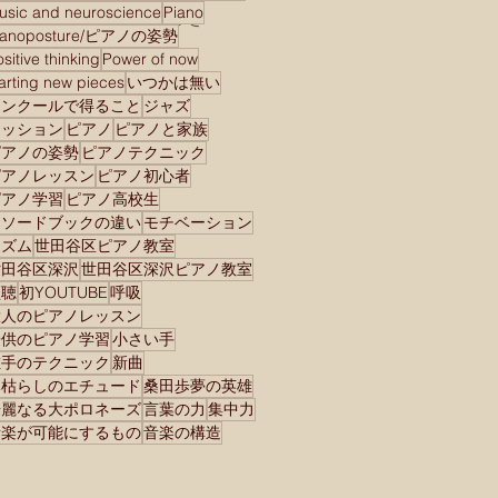
usic and neuroscience
Piano
として生き切る、桑田歩さ
ianoposture/ピアノの姿勢
んの英雄”再臨”コンサート
sitive thinking
Power of now
から私が学んだこと
tarting new pieces
いつかは無い
コンクールで得ること
ジャズ
セッション
ピアノ
ピアノと家族
ピアノの姿勢
ピアノテクニック
ピアノレッスン
ピアノ初心者
ピアノ学習
ピアノ高校生
メソードブックの違い
モチベーション
リズム
世田谷区ピアノ教室
世田谷区深沢
世田谷区深沢ピアノ教室
傾聴
初YOUTUBE
呼吸
大人のピアノレッスン
子供のピアノ学習
小さい手
左手のテクニック
新曲
木枯らしのエチュード
桑田歩夢の英雄
華麗なる大ポロネーズ
言葉の力
集中力
音楽が可能にするもの
音楽の構造