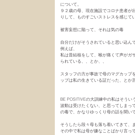
について。
９２歳の母、現在施設でコロナ患者が
りして、ものすごいストレスを感じて
被害妄想に陥って、それは気の毒
自分だけがそうされていると思い込ん
例えば、
私は昔結核をして、喉が痛くて声がガ
られている、、とか、、
スタッフの方が事故で母のマグカップ
ップは私の生きている証だった、とか
BE POSITIVEの大訓練中の私はそ
波動は受けたくない、と思ってしまっ
の毒で、かなりゆっくり母の話を聞い
そうしたら段々母も落ち着いてきて、
その中で私は母が嫌なことばかり言っ