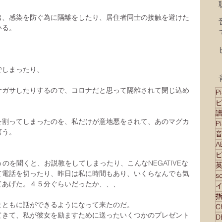
出、感染を防ぐ為に隔離をしたり、居住者同士の接触を避けた
いる。
でしまったり、
サガサしたりするので、コロナだと思って隔離されて閉じ込め
Pi
を割ってしまったのを、私だけが意地悪をされて、あのマグカ
P
言う。
ういうのを聞くと、お説教をしてしまったり、こんなNEGATIVEな
て電話を切ったり、昨日は私に時間もあり、いくらなんでも気
s
てあげた。４５分ぐらいだったか、、、
まともに話ができるようになって来たのだ。
てきて、私が彼女を励ますために送ったいくつかのプレゼント
D