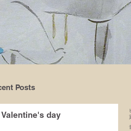
ent Posts
entine's day