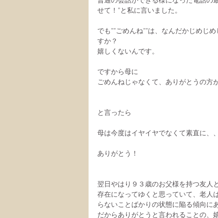
普通の会話ができる様になった電話の最
せて！”と私に言いました。
でも””ごめんね””は、なんだかじめ
すか？
嬉しくないんです。
ですから母に
ごめんねじゃなくて、ありがとうの方
と言ったら
母は今度はイヤイヤでなくて素直に、
ありがとう！
翌日やはり９３歳のお父様を持つ友人
存在になってゆくと思っていて、老人
らないことばかりの状態に陥る傾向に
だからありがとうと言われることの、