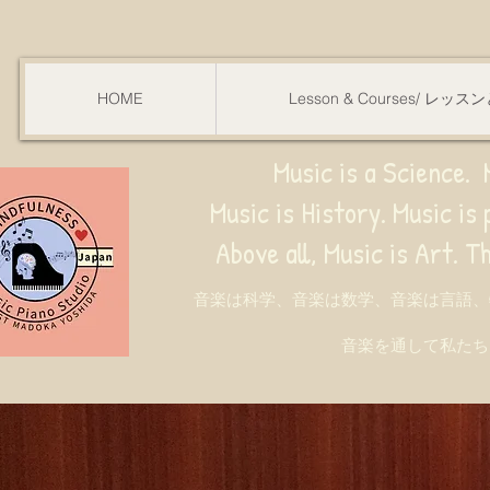
HOME
Lesson & Courses/ レッ
Music is a Science. M
Music is History. Music is phy
ve all, Music is Art. Through music, w
音楽は科学、音楽は数学、音楽は言語、
音楽を通して私たち