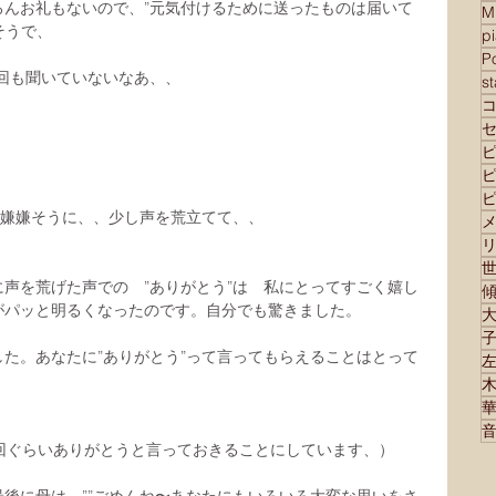
ろんお礼もないので、”元気付けるために送ったものは届いて
M
そうで、
p
Po
回も聞いていないなあ、、
s
と嫌嫌そうに、、少し声を荒立てて、、
声を荒げた声での　”ありがとう”は　私にとってすごく嬉し
がパッと明るくなったのです。自分でも驚きました。
た。あなたに”ありがとう”って言ってもらえることはとって
回ぐらいありがとうと言っておきることにしています、）