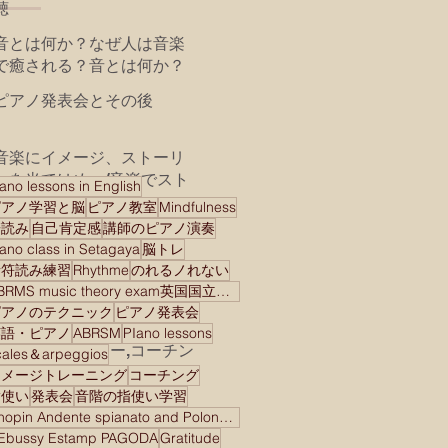
聴
音とは何か？なぜ人は音楽
で癒される？音とは何か？
なぜ人は音で癒される？私
ピアノ発表会とその後
の学びとレッスンでの共
有 mindfulness music
Madoka Yoshida piano
音楽にイメージ、ストーリ
studioより2024年が皆様に
ーを当てはめ、/音楽でスト
ano lessons in English
とって素晴らしい年になり
ーリーを語る
ピアノ学習と脳
ピアノ教室
Mindfulness
腹式呼吸の効用 演奏に
ます様に！
譜読み
自己肯定感
講師のピアノ演奏
健康に！
iano class in Setagaya
脳トレ
音符読み練習
Rhythme
のれるノれない
マインドフルネスは愛/
ABRMS music theory exam英国国立音楽院検定試験
Mindfulness is Love
ピアノのテクニック
ピアノ発表会
Mindfulness is Love(
BeethovenとAnthony
英語・ピアノ
ABRSM
PIano lessons
undivided attention！)
Robbins メンター,コーチン
cales＆arpeggios
グ、 モチベーショナルス
イメージトレーニング
コーチング
新しい曲を始める/ Goal
ピーカー
指使い
発表会
音階の指使い学習
Setting＆Planning
Chopin Andente spianato and Polonaise brilliant
Ebussy Estamp PAGODA
Gratitude
音楽家として生き、音楽家