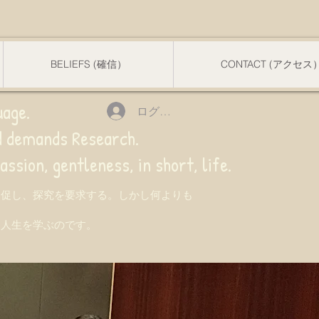
BELIEFS (確信）
CONTACT (アクセス
uage.
ログイン
nd demands Research.
 gentleness, in short, life.
を促し、探究を要求する。しかし何よりも
て人生を学ぶのです。