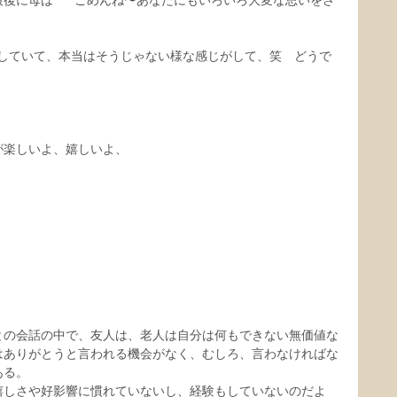
後に母は　””ごめんね〜あなたにもいろいろ大変な思いをさ
じめしていて、本当はそうじゃない様な感じがして、笑　どうで
が楽しいよ、嬉しいよ、
、
との会話の中で、友人は、老人は自分は何もできない無価値な
はありがとうと言われる機会がなく、むしろ、言わなければな
ある。
嬉しさや好影響に慣れていないし、経験もしていないのだよ