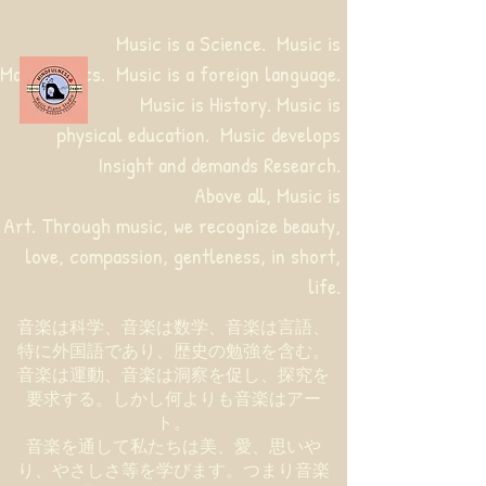
Music is a Science. Music is
Mathematics. Music is a foreign language.
Music is History. Music is
physical education.
Music develops
Insight and demands Research.
Above all, Music is
Art. Through music, we recognize beauty,
love, compassion, gentleness, in short,
life.
音楽は科学、音楽は数学、音楽は言語、
特に外国語であり、歴史の勉強を含む。
音楽は運動、音楽は洞察を促し、探究を
要求する。しかし何よりも音楽はアー
ト。
音楽を通して私たちは美、愛、思いや
り、やさしさ等を学びます。つまり音楽