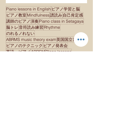
Piano lessons in English
ピアノ学習と脳
ピアノ教室
Mindfulness
譜読み
自己肯定感
講師のピアノ演奏
Piano class in Setagaya
脳トレ
音符読み練習
Rhythme
のれるノれない
ABRMS music theory exam英国国立音楽院検定試験
ピアノのテクニック
ピアノ発表会
英語・ピアノ
ABRSM
PIano lessons
scales＆arpeggios
イメージトレーニング
コーチング
指使い
発表会
音階の指使い学習
Chopin Andente spianato and Polonaise brilliant
DEbussy Estamp PAGODA
Gratitude
Music and neuroscience
Piano
Positive thinking
Power of now
pianoposture/ピアノの姿勢
starting new pieces
いつかは無い
コンクールで得ること
ジャズ
セッション
ピアノ
ピアノと家族
ピアノの姿勢
ピアノテクニック
ピアノレッスン
ピアノ初心者
ピアノ学習
ピアノ高校生