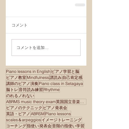
コメント
コメントを追加…
Piano lessons in English
ピアノ学習と脳
ピアノ教室
Mindfulness
譜読み
自己肯定感
講師のピアノ演奏
Piano class in Setagaya
脳トレ
音符読み練習
Rhythme
のれるノれない
ABRMS music theory exam英国国立音楽院検定試験
ピアノのテクニック
ピアノ発表会
英語・ピアノ
ABRSM
PIano lessons
scales＆arpeggios
イメージトレーニング
コーチング
指使い
発表会
音階の指使い学習