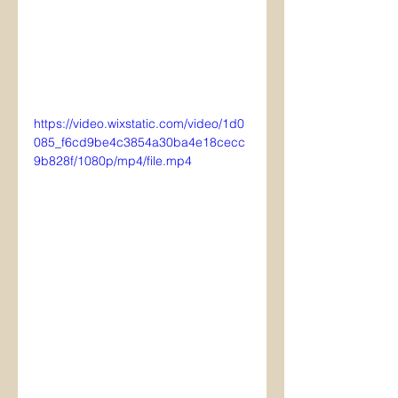
https://video.wixstatic.com/video/1d0
085_f6cd9be4c3854a30ba4e18cecc
9b828f/1080p/mp4/file.mp4