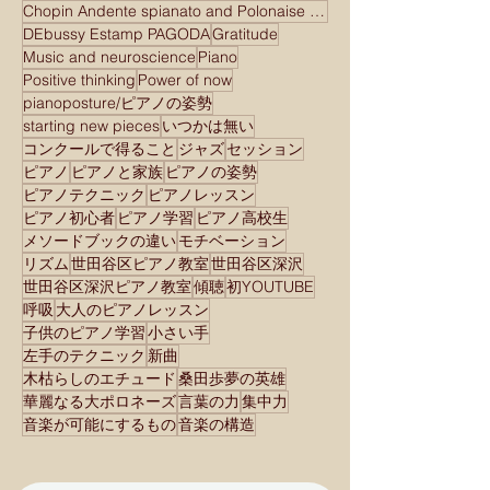
Chopin Andente spianato and Polonaise brilliant
DEbussy Estamp PAGODA
Gratitude
Music and neuroscience
Piano
Positive thinking
Power of now
pianoposture/ピアノの姿勢
starting new pieces
いつかは無い
コンクールで得ること
ジャズ
セッション
ピアノ
ピアノと家族
ピアノの姿勢
ピアノテクニック
ピアノレッスン
ピアノ初心者
ピアノ学習
ピアノ高校生
メソードブックの違い
モチベーション
リズム
世田谷区ピアノ教室
世田谷区深沢
世田谷区深沢ピアノ教室
傾聴
初YOUTUBE
呼吸
大人のピアノレッスン
子供のピアノ学習
小さい手
左手のテクニック
新曲
木枯らしのエチュード
桑田歩夢の英雄
華麗なる大ポロネーズ
言葉の力
集中力
音楽が可能にするもの
音楽の構造