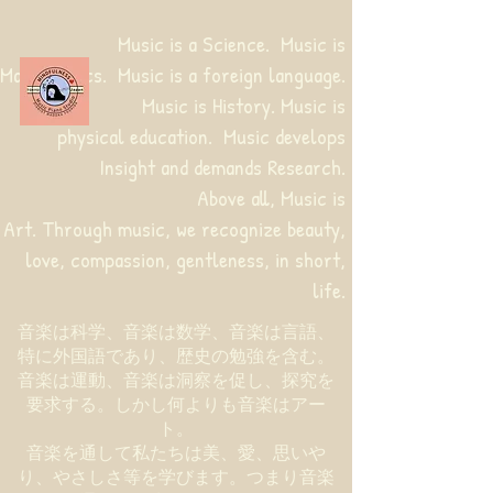
Music is a Science. Music is
Mathematics. Music is a foreign language.
Music is History. Music is
physical education.
Music develops
Insight and demands Research.
Above all, Music is
Art. Through music, we recognize beauty,
love, compassion, gentleness, in short,
life.
音楽は科学、音楽は数学、音楽は言語、
特に外国語であり、歴史の勉強を含む。
音楽は運動、音楽は洞察を促し、探究を
要求する。しかし何よりも音楽はアー
ト。
音楽を通して私たちは美、愛、思いや
り、やさしさ等を学びます。つまり音楽