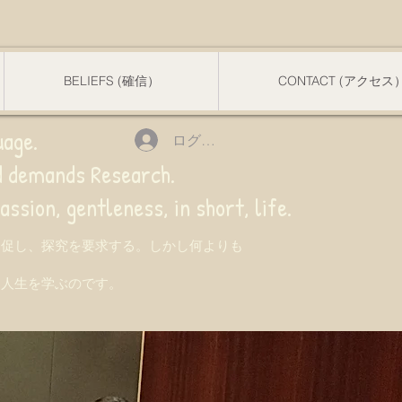
BELIEFS (確信）
CONTACT (アクセス
uage.
ログイン
nd demands Research.
 gentleness, in short, life.
を促し、探究を要求する。しかし何よりも
て人生を学ぶのです。