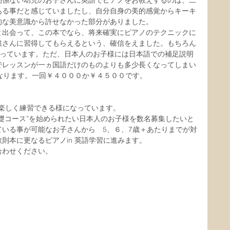
関係ない幼児のお子さんに英語でピアノをお教えするのは、二
ある事だと感じていましたし、自分自身の美的感覚からキーキ
的な美意識から許せなかった部分がありました。
と出会って、この本でなら、将来確実にピアノのテクニックに
供さんに習得してもらえるという、確信をえました。もちろん
ん達も使っています。ただ、日本人のお子様には日本語での補足説明
でレッスンが一ヵ国語だけのものよりも多少長くなってしまい
なります。一回￥４０００か￥４５００です。
楽しく練習できる様になっています。
礎コース”を始められたい日本人のお子様を数名募集したいと
いる事が可能なお子さんから　5、６、7歳＋あたりまでが対
則本に更なるピアノin 英語学習に進みます。
合わせください。