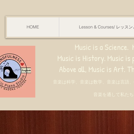
HOME
Lesson & Courses/ レッ
Music is a Science. M
Music is History. Music is phy
ve all, Music is Art. Through music, w
音楽は科学、音楽は数学、音楽は言語、
音楽を通して私たち