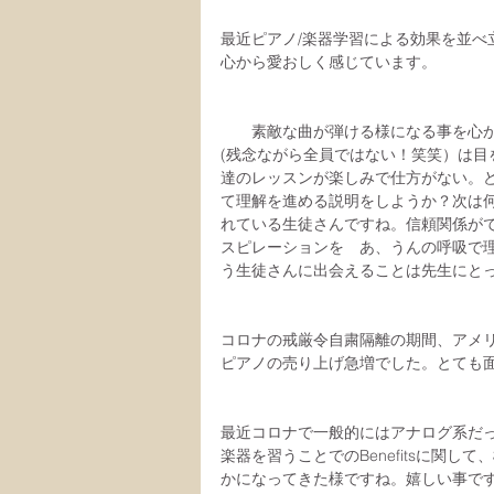
最近ピアノ/楽器学習による効果を並べ
心から愛おしく感じています。
　　素敵な曲が弾ける様になる事を心
(残念ながら全員ではない！笑笑）は
達のレッスンが楽しみで仕方がない。
て理解を進める説明をしようか？次は
れている生徒さんですね。信頼関係が
スピレーションを　あ、うんの呼吸で
う生徒さんに出会えることは先生にと
コロナの戒厳令自粛隔離の期間、アメ
ピアノの売り上げ急増でした。とても
最近コロナで一般的にはアナログ系だ
楽器を習うことでのBenefitsに関
かになってきた様ですね。嬉しい事で