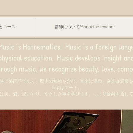
スンとコース
講師について/About the teacher
usic is Mathematics. Music is a foreign lang
sical education.
Music develops Insight a
e recognize beauty, love, compassion,
特に外国語であり、歴史の勉強を含む。音楽は運動、音楽は洞察
音楽はアート。
は美、愛、思いやり、やさしさ等を学びます。つまり音楽を通し