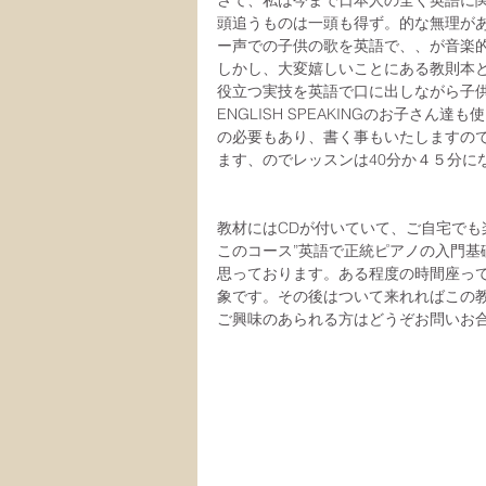
さて、私は今まで日本人の全く英語に
頭追うものは一頭も得ず。的な無理が
ー声での子供の歌を英語で、、が音楽
しかし、大変嬉しいことにある教則本
役立つ実技を英語で口に出しながら子
ENGLISH SPEAKINGのお子さ
の必要もあり、書く事もいたしますの
ます、のでレッスンは40分か４５分に
教材にはCDが付いていて、ご自宅でも
このコース”英語で正統ピアノの入門基
思っております。ある程度の時間座って
象です。その後はついて来れればこの教
ご興味のあられる方はどうぞお問いお