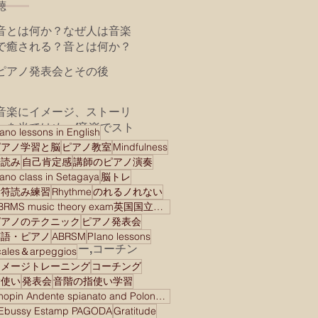
聴
音とは何か？なぜ人は音楽
で癒される？音とは何か？
なぜ人は音で癒される？私
ピアノ発表会とその後
の学びとレッスンでの共
有 mindfulness music
Madoka Yoshida piano
音楽にイメージ、ストーリ
studioより2024年が皆様に
ーを当てはめ、/音楽でスト
ano lessons in English
とって素晴らしい年になり
ーリーを語る
ピアノ学習と脳
ピアノ教室
Mindfulness
腹式呼吸の効用 演奏に
ます様に！
譜読み
自己肯定感
講師のピアノ演奏
健康に！
iano class in Setagaya
脳トレ
音符読み練習
Rhythme
のれるノれない
マインドフルネスは愛/
ABRMS music theory exam英国国立音楽院検定試験
Mindfulness is Love
ピアノのテクニック
ピアノ発表会
Mindfulness is Love(
BeethovenとAnthony
英語・ピアノ
ABRSM
PIano lessons
undivided attention！)
Robbins メンター,コーチン
cales＆arpeggios
グ、 モチベーショナルス
イメージトレーニング
コーチング
新しい曲を始める/ Goal
ピーカー
指使い
発表会
音階の指使い学習
Setting＆Planning
Chopin Andente spianato and Polonaise brilliant
Ebussy Estamp PAGODA
Gratitude
音楽家として生き、音楽家