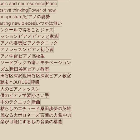
usic and neuroscience
Piano
として生き切る、桑田歩さ
sitive thinking
Power of now
んの英雄”再臨”コンサート
ianoposture/ピアノの姿勢
から私が学んだこと
tarting new pieces
いつかは無い
コンクールで得ること
ジャズ
セッション
ピアノ
ピアノと家族
ピアノの姿勢
ピアノテクニック
ピアノレッスン
ピアノ初心者
ピアノ学習
ピアノ高校生
メソードブックの違い
モチベーション
リズム
世田谷区ピアノ教室
世田谷区深沢
世田谷区深沢ピアノ教室
傾聴
初YOUTUBE
呼吸
大人のピアノレッスン
子供のピアノ学習
小さい手
左手のテクニック
新曲
木枯らしのエチュード
桑田歩夢の英雄
華麗なる大ポロネーズ
言葉の力
集中力
音楽が可能にするもの
音楽の構造