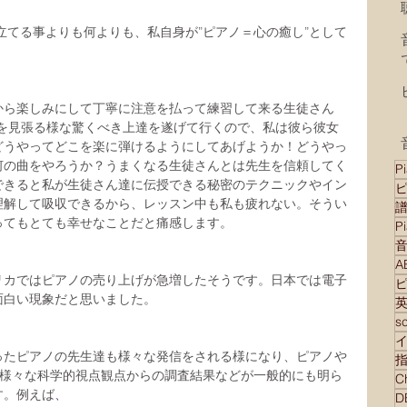
立てる事よりも何よりも、私自身が”ピアノ＝心の癒し”として
から楽しみにして丁寧に注意を払って練習して来る生徒さん
目を見張る様な驚くべき上達を遂げて行くので、私は彼ら彼女
どうやってどこを楽に弾けるようにしてあげようか！どうやっ
何の曲をやろうか？うまくなる生徒さんとは先生を信頼してく
Pi
できると私が生徒さん達に伝授できる秘密のテクニックやイン
理解して吸収できるから、レッスン中も私も疲れない。そうい
ってもとても幸せなことだと痛感します。
P
リカではピアノの売り上げが急増したそうです。日本では電子
面白い現象だと思いました。
s
ったピアノの先生達も様々な発信をされる様になり、ピアノや
して、様々な科学的視点観点からの調査結果などが一般的にも明ら
す。例えば
、　
D