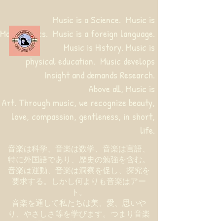
Music is a Science. Music is
Mathematics. Music is a foreign language.
Music is History. Music is
physical education.
Music develops
Insight and demands Research.
Above all, Music is
Art. Through music, we recognize beauty,
love, compassion, gentleness, in short,
life.
音楽は科学、音楽は数学、音楽は言語、
特に外国語であり、歴史の勉強を含む。
音楽は運動、音楽は洞察を促し、探究を
要求する。しかし何よりも音楽はアー
ト。
音楽を通して私たちは美、愛、思いや
り、やさしさ等を学びます。つまり音楽