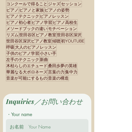
コンクールで得ること
ジャズ
セッション
ピアノ
ピアノと家族
ピアノの姿勢
ピアノテクニック
ピアノレッスン
ピアノ初心者
ピアノ学習
ピアノ高校生
メソードブックの違い
モチベーション
リズム
世田谷区ピアノ教室
世田谷区深沢
世田谷区深沢ピアノ教室
傾聴
初YOUTUBE
呼吸
大人のピアノレッスン
子供のピアノ学習
小さい手
左手のテクニック
新曲
木枯らしのエチュード
桑田歩夢の英雄
華麗なる大ポロネーズ
言葉の力
集中力
音楽が可能にするもの
音楽の構造
Inquiries／お問い合わせ
・Your name