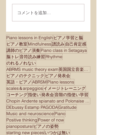
コメントを追加…
Piano lessons in English
ピアノ学習と脳
ピアノ教室
Mindfulness
譜読み
自己肯定感
講師のピアノ演奏
Piano class in Setagaya
脳トレ
音符読み練習
Rhythme
のれるノれない
ABRMS music theory exam英国国立音楽院検定試験
ピアノのテクニック
ピアノ発表会
英語・ピアノ
ABRSM
PIano lessons
scales＆arpeggios
イメージトレーニング
コーチング
指使い
発表会
音階の指使い学習
Chopin Andente spianato and Polonaise brilliant
DEbussy Estamp PAGODA
Gratitude
Music and neuroscience
Piano
Positive thinking
Power of now
pianoposture/ピアノの姿勢
starting new pieces
いつかは無い