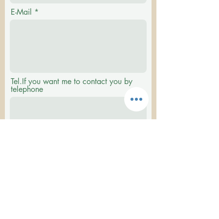
E-Mail
Tel.If you want me to contact you by
telephone
メッセージ/Message