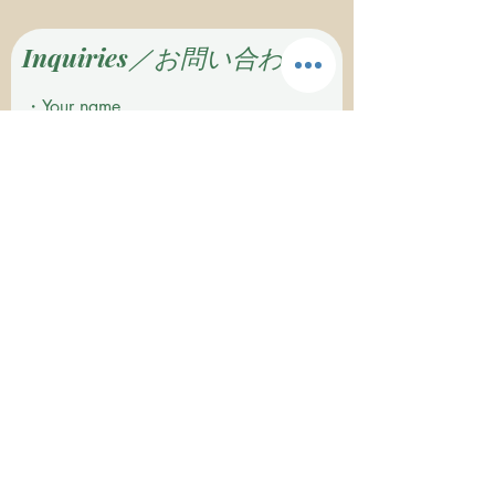
Inquiries／お問い合わせ
・Your name
E-Mail
Tel.If you want me to contact you by
telephone