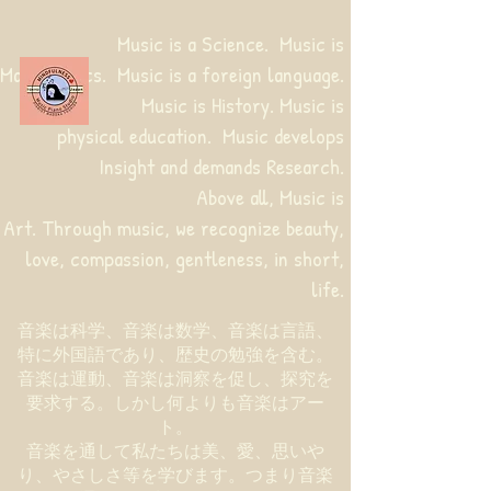
Music is a Science. Music is
Mathematics. Music is a foreign language.
Music is History. Music is
physical education.
Music develops
Insight and demands Research.
Above all, Music is
Art. Through music, we recognize beauty,
love, compassion, gentleness, in short,
life.
音楽は科学、音楽は数学、音楽は言語、
特に外国語であり、歴史の勉強を含む。
音楽は運動、音楽は洞察を促し、探究を
要求する。しかし何よりも音楽はアー
ト。
音楽を通して私たちは美、愛、思いや
り、やさしさ等を学びます。つまり音楽