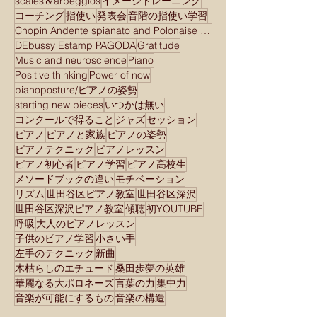
scales＆arpeggios
イメージトレーニング
コーチング
指使い
発表会
音階の指使い学習
Chopin Andente spianato and Polonaise brilliant
DEbussy Estamp PAGODA
Gratitude
Music and neuroscience
Piano
Positive thinking
Power of now
pianoposture/ピアノの姿勢
starting new pieces
いつかは無い
コンクールで得ること
ジャズ
セッション
ピアノ
ピアノと家族
ピアノの姿勢
ピアノテクニック
ピアノレッスン
ピアノ初心者
ピアノ学習
ピアノ高校生
メソードブックの違い
モチベーション
リズム
世田谷区ピアノ教室
世田谷区深沢
世田谷区深沢ピアノ教室
傾聴
初YOUTUBE
呼吸
大人のピアノレッスン
子供のピアノ学習
小さい手
左手のテクニック
新曲
木枯らしのエチュード
桑田歩夢の英雄
華麗なる大ポロネーズ
言葉の力
集中力
音楽が可能にするもの
音楽の構造