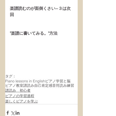
楽譜読むのが面倒くさい−３は次
回
"楽譜に書いてみる。"方法
タグ：
Piano lessons in English
ピアノ学習と脳
ピアノ教室
譜読み
自己肯定感
音符読み練習
譜読み 初心者
ピアノの学習過程
楽しくピアノを学ぶ