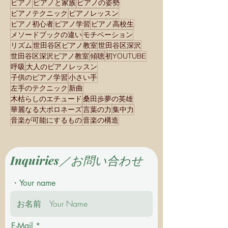
ピアノ
ピアノと家族
ピアノの姿勢
ピアノテクニック
ピアノレッスン
ピアノ初心者
ピアノ学習
ピアノ高校生
メソードブックの違い
モチベーション
リズム
世田谷区ピアノ教室
世田谷区深沢
世田谷区深沢ピアノ教室
傾聴
初YOUTUBE
呼吸
大人のピアノレッスン
子供のピアノ学習
小さい手
左手のテクニック
新曲
木枯らしのエチュード
桑田歩夢の英雄
華麗なる大ポロネーズ
言葉の力
集中力
音楽が可能にするもの
音楽の構造
Inquiries／お問い合わせ
・Your name
E-Mail