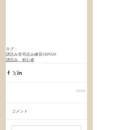
タグ：
譜読み
音符読み練習
ABRSM
譜読み 初心者
コメント