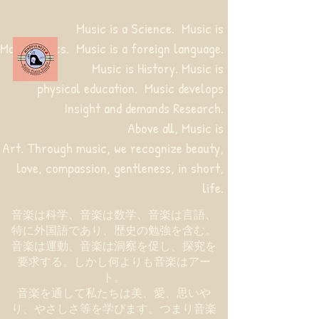
Music is a Science. Music is
Mathematics. Music is a foreign language.
Music is History. Music is
physical education.
Music develops
Insight and demands Research.
Above all, Music is
Art. Through music, we recognize beauty,
love, compassion, gentleness, in short,
life.
音楽は科学、音楽は数学、音楽は言語、
特に外国語であり、歴史の勉強を含む。
音楽は運動、音楽は洞察を促し、探究を
要求する。しかし何よりも音楽はアー
ト。
音楽を通して私たちは美、愛、思いや
り、やさしさ等を学びます。つまり音楽