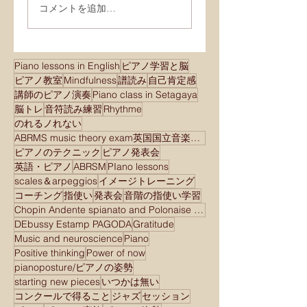
コメントを追加…
Piano lessons in English
ピアノ学習と脳
ピアノ教室
Mindfulness
譜読み
自己肯定感
講師のピアノ演奏
Piano class in Setagaya
脳トレ
音符読み練習
Rhythme
のれるノれない
ABRMS music theory exam英国国立音楽院検定試験
ピアノのテクニック
ピアノ発表会
英語・ピアノ
ABRSM
PIano lessons
scales＆arpeggios
イメージトレーニング
コーチング
指使い
発表会
音階の指使い学習
Chopin Andente spianato and Polonaise brilliant
DEbussy Estamp PAGODA
Gratitude
Music and neuroscience
Piano
Positive thinking
Power of now
pianoposture/ピアノの姿勢
starting new pieces
いつかは無い
コンクールで得ること
ジャズ
セッション