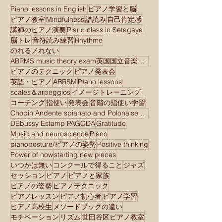
Piano lessons in English
ピアノ学習と脳
ピアノ教室
Mindfulness
譜読み
自己肯定感
講師のピアノ演奏
Piano class in Setagaya
脳トレ
音符読み練習
Rhythme
のれるノれない
ABRMS music theory exam英国国立音楽院検定試験
ピアノのテクニック
ピアノ発表会
英語・ピアノ
ABRSM
PIano lessons
scales＆arpeggios
イメージトレーニング
コーチング
指使い
発表会
音階の指使い学習
Chopin Andente spianato and Polonaise brilliant
DEbussy Estamp PAGODA
Gratitude
Music and neuroscience
Piano
pianoposture/ピアノの姿勢
Positive thinking
Power of now
starting new pieces
いつかは無い
コンクールで得ること
ジャズ
セッション
ピアノ
ピアノと家族
ピアノの姿勢
ピアノテクニック
ピアノレッスン
ピアノ初心者
ピアノ学習
ピアノ高校生
メソードブックの違い
モチベーション
リズム
世田谷区ピアノ教室