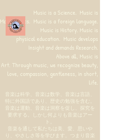
Music is a Science. Music is
Mathematics. Music is a foreign language.
Music is History. Music is
physical education.
Music develops
Insight and demands Research.
Above all, Music is
Art. Through music, we recognize beauty,
love, compassion, gentleness, in short,
life.
音楽は科学、音楽は数学、音楽は言語、
特に外国語であり、歴史の勉強を含む。
音楽は運動、音楽は洞察を促し、探究を
要求する。しかし何よりも音楽はアー
ト。
音楽を通して私たちは美、愛、思いや
り、やさしさ等を学びます。つまり音楽