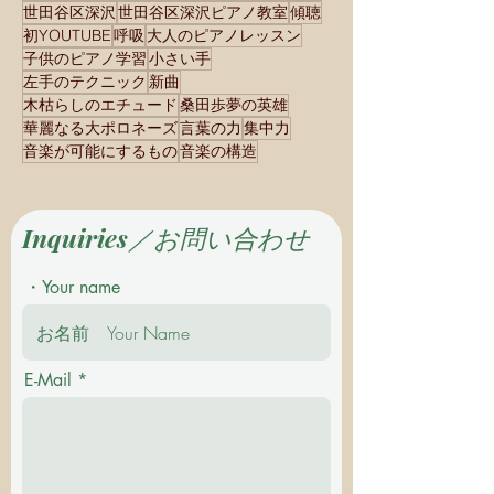
世田谷区深沢
世田谷区深沢ピアノ教室
傾聴
初YOUTUBE
呼吸
大人のピアノレッスン
子供のピアノ学習
小さい手
左手のテクニック
新曲
木枯らしのエチュード
桑田歩夢の英雄
華麗なる大ポロネーズ
言葉の力
集中力
音楽が可能にするもの
音楽の構造
Inquiries／お問い合わせ
・Your name
E-Mail