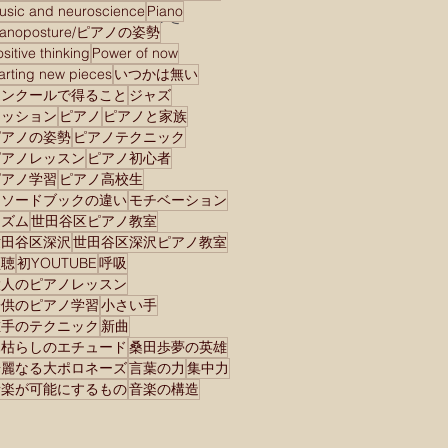
usic and neuroscience
Piano
として生き切る、桑田歩さ
ianoposture/ピアノの姿勢
んの英雄”再臨”コンサート
sitive thinking
Power of now
から私が学んだこと
tarting new pieces
いつかは無い
コンクールで得ること
ジャズ
セッション
ピアノ
ピアノと家族
ピアノの姿勢
ピアノテクニック
ピアノレッスン
ピアノ初心者
ピアノ学習
ピアノ高校生
メソードブックの違い
モチベーション
リズム
世田谷区ピアノ教室
世田谷区深沢
世田谷区深沢ピアノ教室
傾聴
初YOUTUBE
呼吸
大人のピアノレッスン
子供のピアノ学習
小さい手
左手のテクニック
新曲
木枯らしのエチュード
桑田歩夢の英雄
華麗なる大ポロネーズ
言葉の力
集中力
音楽が可能にするもの
音楽の構造