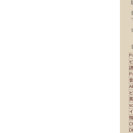
Pi
P
s
D