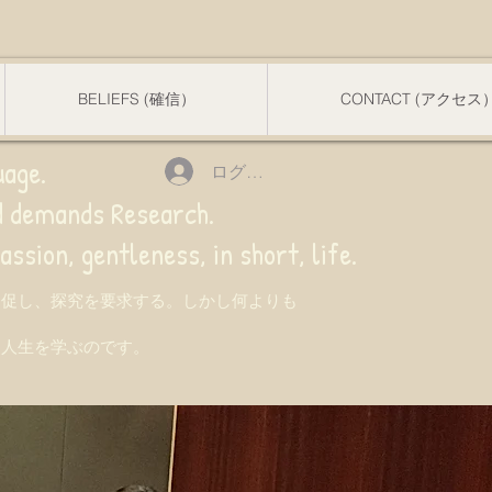
BELIEFS (確信）
CONTACT (アクセス
uage.
ログイン
nd demands Research.
 gentleness, in short, life.
を促し、探究を要求する。しかし何よりも
て人生を学ぶのです。