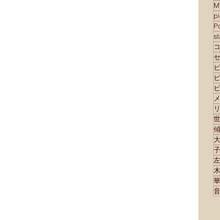
M
p
Po
s