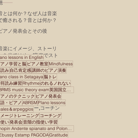
聴
音とは何か？なぜ人は音楽
で癒される？音とは何か？
なぜ人は音で癒される？私
ピアノ発表会とその後
の学びとレッスンでの共
有 mindfulness music
Madoka Yoshida piano
音楽にイメージ、ストーリ
studioより2024年が皆様に
ーを当てはめ、/音楽でスト
ano lessons in English
とって素晴らしい年になり
ーリーを語る
ピアノ学習と脳
ピアノ教室
Mindfulness
腹式呼吸の効用 演奏に
ます様に！
譜読み
自己肯定感
講師のピアノ演奏
健康に！
iano class in Setagaya
脳トレ
音符読み練習
Rhythme
のれるノれない
マインドフルネスは愛/
ABRMS music theory exam英国国立音楽院検定試験
Mindfulness is Love
ピアノのテクニック
ピアノ発表会
Mindfulness is Love(
BeethovenとAnthony
英語・ピアノ
ABRSM
PIano lessons
undivided attention！)
Robbins メンター,コーチン
cales＆arpeggios
グ、 モチベーショナルス
イメージトレーニング
コーチング
新しい曲を始める/ Goal
ピーカー
指使い
発表会
音階の指使い学習
Setting＆Planning
Chopin Andente spianato and Polonaise brilliant
Ebussy Estamp PAGODA
Gratitude
音楽家として生き、音楽家