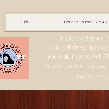
HOME
Lesson & Courses/ レッ
Music is a Science. M
Music is History. Music is phy
ve all, Music is Art. Through music, w
音楽は科学、音楽は数学、音楽は言語、
音楽を通して私たち