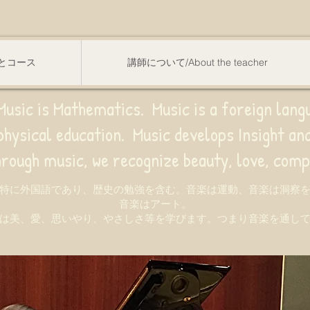
スンとコース
講師について/About the teacher
usic is Mathematics. Music is a foreign lang
sical education.
Music develops Insight a
e recognize beauty, love, compassion,
特に外国語であり、歴史の勉強を含む。音楽は運動、音楽は洞察
音楽はアート。
は美、愛、思いやり、やさしさ等を学びます。つまり音楽を通し