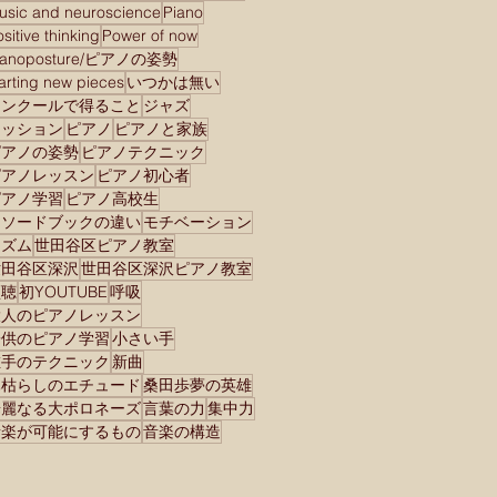
usic and neuroscience
Piano
として生き切る、桑田歩さ
sitive thinking
Power of now
んの英雄”再臨”コンサート
ianoposture/ピアノの姿勢
から私が学んだこと
tarting new pieces
いつかは無い
コンクールで得ること
ジャズ
セッション
ピアノ
ピアノと家族
ピアノの姿勢
ピアノテクニック
ピアノレッスン
ピアノ初心者
ピアノ学習
ピアノ高校生
メソードブックの違い
モチベーション
リズム
世田谷区ピアノ教室
世田谷区深沢
世田谷区深沢ピアノ教室
傾聴
初YOUTUBE
呼吸
大人のピアノレッスン
子供のピアノ学習
小さい手
左手のテクニック
新曲
木枯らしのエチュード
桑田歩夢の英雄
華麗なる大ポロネーズ
言葉の力
集中力
音楽が可能にするもの
音楽の構造