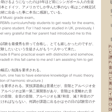
を助けるようになったのは8年ほど前にシンガポール人の生徒
日本とドイツ、アメリカでしか学んだ事のない私はこの検定試
教材に出会った事に本当に感謝している。
 of Music grade exam。 
RSM’s curriculum/help students to get ready for the exams, 
piano student. For I had never studied in UK, previously, I 
el very grateful that her parent had introduced me to this 
の試験を最優秀を持って合格し、とても嬉しかったのですが、
Pi
受験したいという生徒さんがもう一人やって来た。
rade 8 Piano practical exam with distinction and somehow, 
ade8 in this fall came to me and I am assisting him to get 
P
の幅広い知識を要求される。
culum, one has to have extensive knowledge of music theory, 
tion of harmonic structure.)
モを要求される。実技課題曲は普通だが、音階とアルペジオ全
s
、アルペジオは第一第二展開形があり、音階は６度離れた音
音の音階、全音の音階、アルペジオも属7和音、減７和音のア
なければならない、何調が課題に出るかはその日の試験官のチ
D