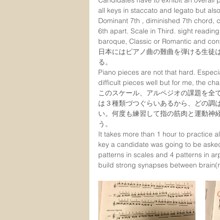
Candidates have to exhibit an overall
all keys in staccato and legato but al
Dominant 7th , diminished 7th chord, c
6th apart. Scale in Third. sight readin
baroque, Classic or Romantic and conte
日本にはピアノ曲の難曲を弾ける生徒
る。
Piano pieces are not that hard. Especi
difficult pieces well but for me, the ch
このスケール、アルペジオの課題を全
は３種類づつぐらいあるから、どの調
い。何度も練習して指の筋肉と運動神
う。
It takes more than 1 hour to practice 
key a candidate was going to be asked 
patterns in scales and 4 patterns in ar
build strong synapses between brain(n