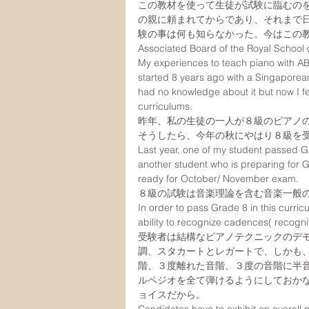
この教材を使って生徒が試験に臨むの
の親に頼まれてからであり、それまで
験の事は何も知らなかった。今はこの
Associated Board of the Royal School
My experiences to teach piano with AB
started 8 years ago with a Singaporean 
had no knowledge about it but now I fe
curriculums.
昨年、私の生徒の一人が８級のピアノ
そうしたら、今年の秋にやはり８級を
Last year, one of my student passed G
another student who is preparing for Gr
ready for October/ November exam.
８級の試験は音楽理論を含む音楽一般
In order to pass Grade 8 in this curri
ability to recognize cadences( recogni
受験者は結構なピアノテクニックのデ
調、スタカートとレガートで、しかも
階、３度離れた音階、３度の音階に半
ルペジオを全て弾けるようにしておか
ョイスだから。