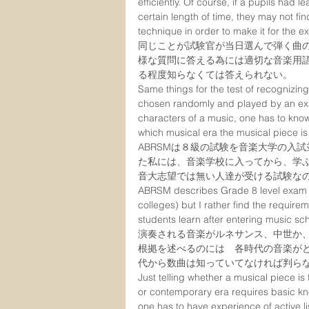
efficiently. Of course, if a pupils had 
certain length of time, they may not fi
technique in order to make it for the 
同じことが試験官が当日選んで弾く曲
様な質問に答える為には適切な音楽用
る程度知らなくては答えられない。
Same things for the test of recognizing 
chosen randomly and played by an exa
characters of a music, one has to kno
which musical era the musical piece is
ABRSMは８級の試験を音楽大学の入
た私には、音楽学校に入ってから、学
音大志望では無い人達が受ける試験な
ABRSM describes Grade 8 level exam i
colleges) but I rather find the require
students learn after entering music sc
演奏される音楽がルネサンス、中世か
根拠を述べるのには　各時代の音楽が
代から数曲は知っていてなければ判ら
Just telling whether a musical piece i
or contemporary era requires basic kn
one has to have experience of active li