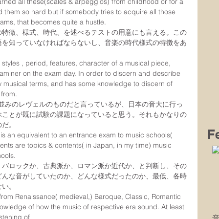
learned all these(scales & arpeggios) from childhood or for a 
nd them so hard but if somebody tries to acquire all those 
exams, that becomes quite a hustle.
の特徴、様式、時代、を述べるテストの用意にも言える。この
語を知っていなければならないし、音楽の時代様式の特徴をあ
styles , period, features, character of a musical piece, 
miner on the exam day. In order to discern and describe 
w musical terms, and has some knowledge to discern of 
 from. 
試並みのレヴェルのものだと言っているが、日本の音大に行っ
ぶことが既に試験の課題になっていると思う。それもかなりの
のだ。
F
s an equivalent to an entrance exam to music schools( 
ments are topics & contents( in Japan, in my time) music 
hools.
、バロックか、古典派か、ロマン派か近代か、と判断し、その
どんな音がしていたのか、どんな様式だったのか、最低、各時
ない。
s from Renaissance( medieval,) Baroque, Classic, Romantic 
owledge of how the music of respective era sound. At least 
stening of