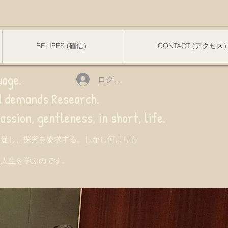
BELIEFS (確信）
CONTACT (アクセス
uage.
ログイン
nd demands Research.
 gentleness, in short, life.
を促し、探究を要求する。しかし何よりも
て人生を学ぶのです。