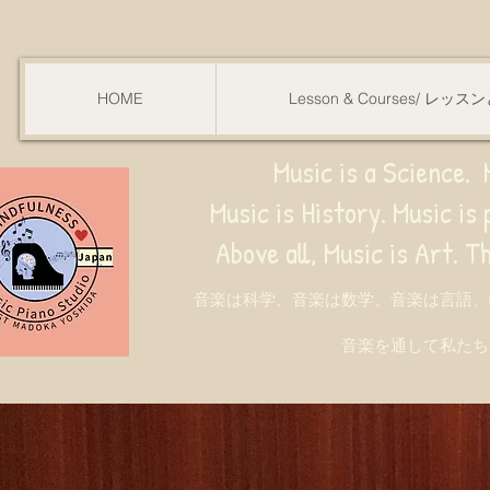
HOME
Lesson & Courses/ レッ
Music is a Science. M
Music is History. Music is phy
ve all, Music is Art. Through music, w
音楽は科学、音楽は数学、音楽は言語、
音楽を通して私たち