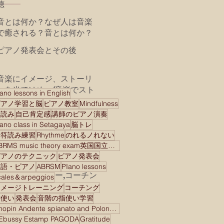
聴
音とは何か？なぜ人は音楽
で癒される？音とは何か？
なぜ人は音で癒される？私
ピアノ発表会とその後
の学びとレッスンでの共
有 mindfulness music
Madoka Yoshida piano
音楽にイメージ、ストーリ
studioより2024年が皆様に
ーを当てはめ、/音楽でスト
ano lessons in English
とって素晴らしい年になり
ーリーを語る
ピアノ学習と脳
ピアノ教室
Mindfulness
腹式呼吸の効用 演奏に
ます様に！
譜読み
自己肯定感
講師のピアノ演奏
健康に！
iano class in Setagaya
脳トレ
音符読み練習
Rhythme
のれるノれない
マインドフルネスは愛/
ABRMS music theory exam英国国立音楽院検定試験
Mindfulness is Love
ピアノのテクニック
ピアノ発表会
Mindfulness is Love(
BeethovenとAnthony
英語・ピアノ
ABRSM
PIano lessons
undivided attention！)
Robbins メンター,コーチン
cales＆arpeggios
グ、 モチベーショナルス
イメージトレーニング
コーチング
新しい曲を始める/ Goal
ピーカー
指使い
発表会
音階の指使い学習
Setting＆Planning
Chopin Andente spianato and Polonaise brilliant
Ebussy Estamp PAGODA
Gratitude
音楽家として生き、音楽家