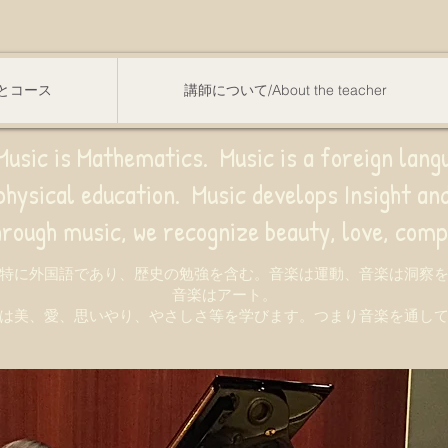
スンとコース
講師について/About the teacher
usic is Mathematics. Music is a foreign lang
sical education.
Music develops Insight a
e recognize beauty, love, compassion,
特に外国語であり、歴史の勉強を含む。音楽は運動、音楽は洞察
音楽はアート。
は美、愛、思いやり、やさしさ等を学びます。つまり音楽を通し