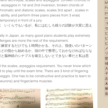
 piano technique; scales and arpeggios（broken chords) of 
M
so arpeggios in 1st and 2nd inversion, broken chords of 
Po
hromatic and diatonic scales, scales 3rd apart , scales in 
p
g ability, and perform three piano pieces from 3 eras( 
s
mporary) in front of a jury. 
は　いくらでもいるが、私にはむしろ残りの試験が大変に思え
ally in Japan, so many good piano students play extremely 
allenges are more the rest of the requirement.
て練習するだけでも１時間かかる。その上、指使いのパターン
はどの指から始めるか、頭の中で整理しておかなければならな
経と脳神経のシナプスを確立しないとできない事だと私は思
all the scales, arpeggios requirement. You never know which 
to play until the exam time. There are 3 kind of fingering 
peggio. One has to be constructive and practice to learn to 
eurons) and finger/arms muscles.  