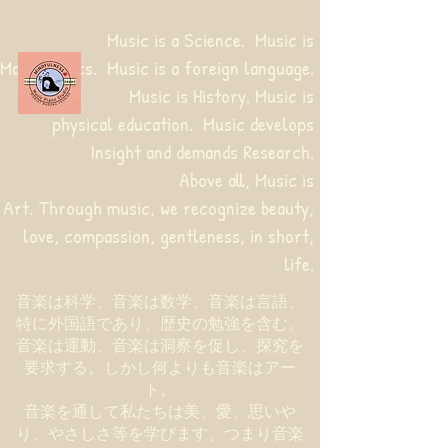
Music is a Science. Music is
Mathematics. Music is a foreign language.
Music is History. Music is
physical education.
Music develops
Insight and demands Research.
Above all, Music is
Art. Through music, we recognize beauty,
love, compassion, gentleness, in short,
life.
音楽は科学、音楽は数学、音楽は言語、
特に外国語であり、歴史の勉強を含む。
音楽は運動、音楽は洞察を促し、探究を
要求する。しかし何よりも音楽はアー
ト。
音楽を通して私たちは美、愛、思いや
り、やさしさ等を学びます。つまり音楽