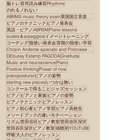
脳トレ
音符読み練習
Rhythme
のれるノれない
ABRMS music theory exam英国国立音楽院検定試験
ピアノのテクニック
ピアノ発表会
英語・ピアノ
ABRSM
PIano lessons
scales＆arpeggios
イメージトレーニング
コーチング
指使い
発表会
音階の指使い学習
Chopin Andente spianato and Polonaise brilliant
DEbussy Estamp PAGODA
Gratitude
Music and neuroscience
Piano
Positive thinking
Power of now
pianoposture/ピアノの姿勢
starting new pieces
いつかは無い
コンクールで得ること
ジャズ
セッション
ピアノ
ピアノと家族
ピアノの姿勢
ピアノテクニック
ピアノレッスン
ピアノ初心者
ピアノ学習
ピアノ高校生
メソードブックの違い
モチベーション
リズム
世田谷区ピアノ教室
世田谷区深沢
世田谷区深沢ピアノ教室
傾聴
初YOUTUBE
呼吸
大人のピアノレッスン