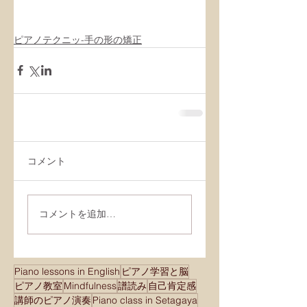
ピアノテクニッ-手の形の矯正
コメント
コメントを追加…
Piano lessons in English
ピアノ学習と脳
ピアノ教室
Mindfulness
譜読み
自己肯定感
講師のピアノ演奏
Piano class in Setagaya