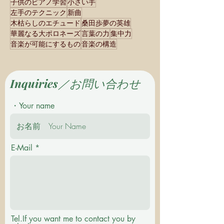
子供のピアノ学習
小さい手
左手のテクニック
新曲
木枯らしのエチュード
桑田歩夢の英雄
華麗なる大ポロネーズ
言葉の力
集中力
音楽が可能にするもの
音楽の構造
Inquiries／お問い合わせ
・Your name
E-Mail
Tel.If you want me to contact you by