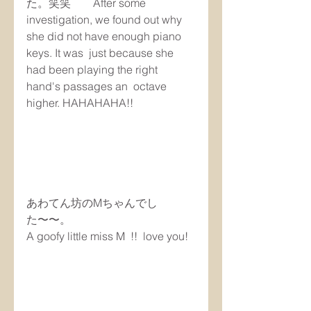
た。笑笑　　After some 
investigation, we found out why 
she did not have enough piano 
keys. It was  just because she 
had been playing the right 
hand's passages an  octave 
higher. HAHAHAHA!!
あわてん坊のMちゃんでし
た〜〜。
A goofy little miss M  !!  love you!