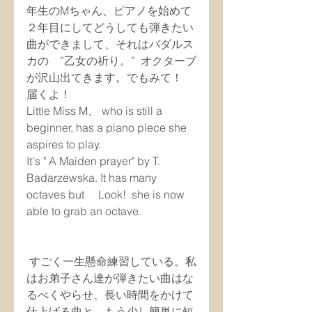
年生のMちゃん、ピアノを始めて
２年目にしてどうしても弾きたい
曲ができまして、それはバダルス
カの　”乙女の祈り。”  オクターブ
が沢山出てきます。でもみて！　
届くよ！
Little Miss M、 who is still a 
beginner, has a piano piece she 
aspires to play. 　
It's " A Maiden prayer" by T. 
Badarzewska. It has many 
octaves but 　Look!  she is now 
able to grab an octave.
 すごく一生懸命練習している。私
はお弟子さん達が弾きたい曲はな
るべくやらせ、長い時間をかけて
仕上げる曲と、もう少し簡単に短