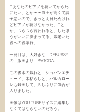
””あなたのピアノを聴いてから死
にたい、とか〜〜血圧が高くて調
子悪いので、きっと明日死ぬけれ
どピアノが聴けなかった、””と
か、つらつら言われると、したほ
うがいいに決まってる、歳老いた
親への親孝行、
一発目は、大好きな　DEBUSSY
の　版画より　PAGODA、
この後水の戯れと　ショパンエチ
ュード、木枯らしと、バルカロー
レも録画して、久しぶりに気合が
入りました。
画像はYOU TUBEサイズに編集し
なくてはならないのだろう。