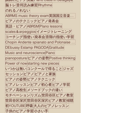
脳トレ
音符読み練習
Rhythme
のれるノれない
ABRMS music theory exam英国国立音楽院検定試験
ピアノのテクニック
ピアノ発表会
英語・ピアノ
ABRSM
PIano lessons
scales＆arpeggios
イメージトレーニング
コーチング
指使い
発表会
音階の指使い学習
Chopin Andente spianato and Polonaise brilliant
DEbussy Estamp PAGODA
Gratitude
Music and neuroscience
Piano
pianoposture/ピアノの姿勢
Positive thinking
Power of now
starting new pieces
いつかは無い
コンクールで得ること
ジャズ
セッション
ピアノ
ピアノと家族
ピアノの姿勢
ピアノテクニック
ピアノレッスン
ピアノ初心者
ピアノ学習
ピアノ高校生
メソードブックの違い
モチベーション
リズム
世田谷区ピアノ教室
世田谷区深沢
世田谷区深沢ピアノ教室
傾聴
初YOUTUBE
呼吸
大人のピアノレッスン
子供のピアノ学習
小さい手