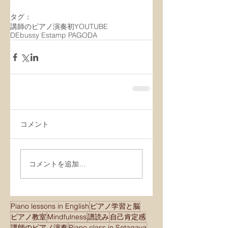
タグ：
講師のピアノ演奏
初YOUTUBE
DEbussy Estamp PAGODA
コメント
コメントを追加…
Piano lessons in English
ピアノ学習と脳
ピアノ教室
Mindfulness
譜読み
自己肯定感
講師のピアノ演奏
Piano class in Setagaya