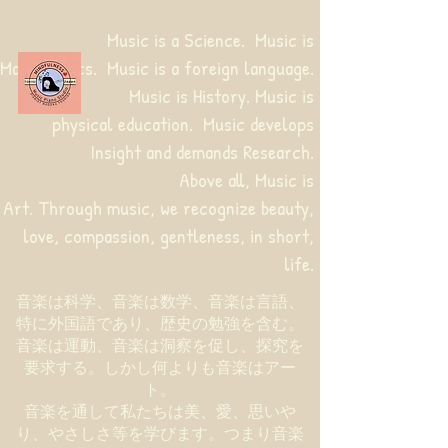
Music is a Science. Music is
Mathematics. Music is a foreign language.
Music is History. Music is
physical education.
Music develops
Insight and demands Research.
Above all, Music is
Art. Through music, we recognize beauty,
love, compassion, gentleness, in short,
life.
音楽は科学、音楽は数学、音楽は言語、
特に外国語であり、歴史の勉強を含む。
音楽は運動、音楽は洞察を促し、探究を
要求する。しかし何よりも音楽はアー
ト。
音楽を通して私たちは美、愛、思いや
り、やさしさ等を学びます。つまり音楽