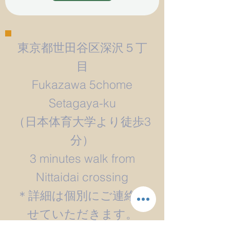
東京都世田谷区深沢５丁
目
Fukazawa 5chome
Setagaya-ku
​（日本体育大学より徒歩3
分）
3 minutes walk from
Nittaidai crossing
＊詳細は個別にご連絡さ
せていただきます。