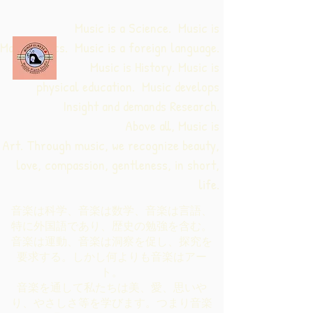
Music is a Science. Music is
Mathematics. Music is a foreign language.
Music is History. Music is
physical education.
Music develops
Insight and demands Research.
Above all, Music is
Art. Through music, we recognize beauty,
love, compassion, gentleness, in short,
life.
音楽は科学、音楽は数学、音楽は言語、
特に外国語であり、歴史の勉強を含む。
音楽は運動、音楽は洞察を促し、探究を
要求する。しかし何よりも音楽はアー
ト。
音楽を通して私たちは美、愛、思いや
り、やさしさ等を学びます。つまり音楽