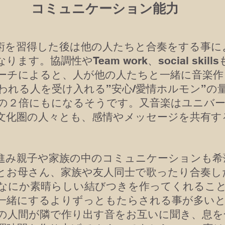
​コミュニケーション能力
を習得した後は他の人たちと合奏をする事に
ます。協調性やTeam work、social skil
ーチによると、人が他の人たちと一緒に音楽作
われる人を受け入れる”安心/愛情ホルモン”の
の２倍にもになるそうです。又音楽はユニバ
文化圏の人々とも、感情やメッセージを共有す
み親子や家族の中のコミュニケーションも希
とお母さん、家族や友人同士で歌ったり合奏し
なにか素晴らしい結びつきを作ってくれるこ
一緒にするよりずっともたらされる事が多い
の人間が隣で作り出す音をお互いに聞き、息を