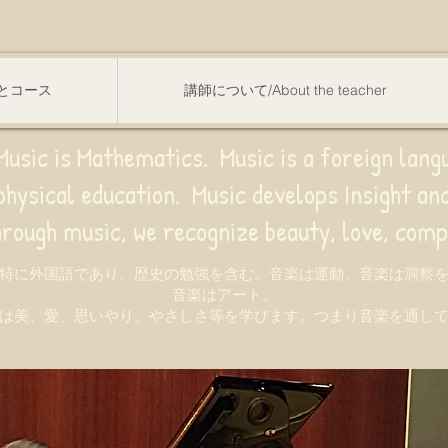
スンとコース
講師について/About the teacher
usic is Mathematics. Music is a foreign lang
sical education.
Music develops Insight a
e recognize beauty, love, compassion,
特に外国語であり、歴史の勉強を含む。音楽は運動、音楽は洞察
音楽はアート。
は美、愛、思いやり、やさしさ等を学びます。つまり音楽を通し