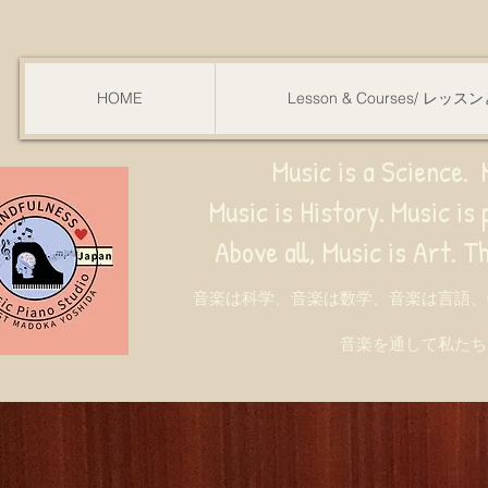
HOME
Lesson & Courses/ レッ
Music is a Science. M
Music is History. Music is phy
ve all, Music is Art. Through music, w
音楽は科学、音楽は数学、音楽は言語、
音楽を通して私たち