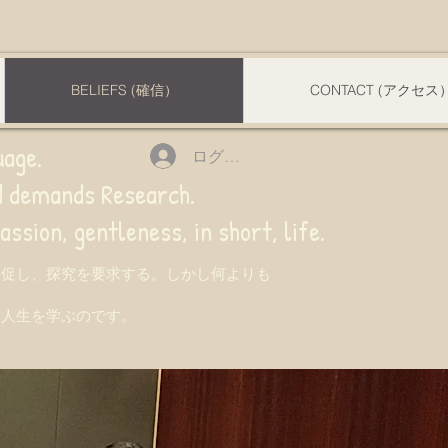
BELIEFS (確信）
CONTACT (アクセス
uage.
ログイン
nd demands Research.
 gentleness, in short, life.
を促し、探究を要求する。しかし何よりも
て人生を学ぶのです。