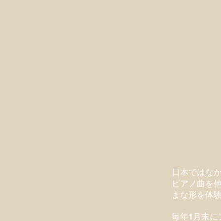
日本ではな
ピアノ曲を
まな形を体
​毎年1月末