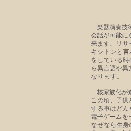
楽器演奏技術
会話が可能になり
来ます。リサ
キシトンと言
をしている時
ら異言語や異
なります。
核家族化が進
この頃、子供
する事はどん
電子ゲームを
なぜなら生身