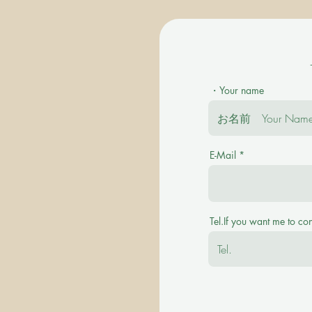
・Your name
E-Mail
＊ご質問を事前にお伺い致します。 Plea
＊その後に有料の体験レッスンを受け付けます。
Tel.If you want me to co
available with a fee.
＊英語での、あるいは英語ピ
＊以前にピアノレッスン受講歴
レッスンにおいでになられる