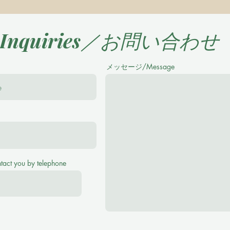
Inquiries／お問い合わせ
メッセージ/Message
se feel free to ask me any questions！
(¥2500 for 40 minutes, ¥3000 for 60 minutes Tr
ntact you by telephone
アノレッスンをご希望の場合、お子様の英語レヴェル、環境をお
がある方は最後に弾いていた曲や、使っていた本を教えて下さい
時には完璧でなくても、何か弾いて頂けますと、今後の展望が