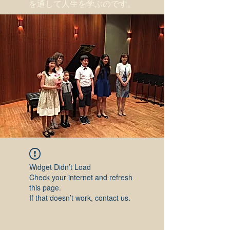
を通して人生を学ぶのです。
Widget Didn’t Load
Check your internet and refresh
this page.
If that doesn’t work, contact us.