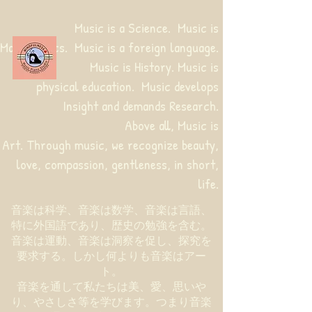
Music is a Science. Music is
Mathematics. Music is a foreign language.
Music is History. Music is
physical education.
Music develops
Insight and demands Research.
Above all, Music is
Art. Through music, we recognize beauty,
love, compassion, gentleness, in short,
life.
音楽は科学、音楽は数学、音楽は言語、
特に外国語であり、歴史の勉強を含む。
音楽は運動、音楽は洞察を促し、探究を
要求する。しかし何よりも音楽はアー
ト。
音楽を通して私たちは美、愛、思いや
り、やさしさ等を学びます。つまり音楽