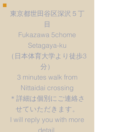
東京都世田谷区深沢５丁
目
Fukazawa 5chome
Setagaya-ku
​（日本体育大学より徒歩3
分）
3 minutes walk from
Nittaidai crossing
＊詳細は個別にご連絡さ
せていただきます。
​I will reply you with more
detail.