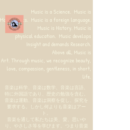
Music is a Science. Music is
Mathematics. Music is a foreign language.
Music is History. Music is
physical education.
Music develops
Insight and demands Research.
Above all, Music is
Art. Through music, we recognize beauty,
love, compassion, gentleness, in short,
life.
音楽は科学、音楽は数学、音楽は言語、
特に外国語であり、歴史の勉強を含む。
音楽は運動、音楽は洞察を促し、探究を
要求する。しかし何よりも音楽はアー
ト。
音楽を通して私たちは美、愛、思いや
り、やさしさ等を学びます。つまり音楽