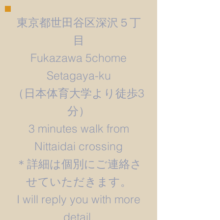
東京都世田谷区深沢５丁
目
Fukazawa 5chome
Setagaya-ku
​（日本体育大学より徒歩3
分）
3 minutes walk from
Nittaidai crossing
＊詳細は個別にご連絡さ
せていただきます。
​I will reply you with more
detail.