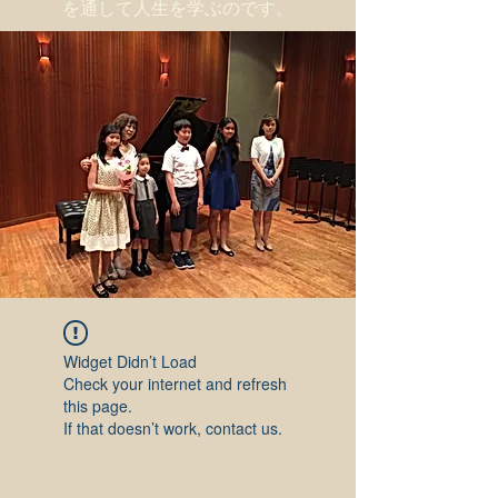
を通して人生を学ぶのです。
Widget Didn’t Load
Check your internet and refresh
this page.
If that doesn’t work, contact us.