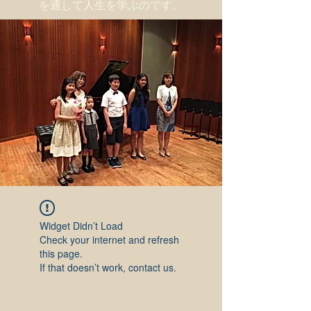
を通して人生を学ぶのです。
Widget Didn’t Load
Check your internet and refresh
this page.
If that doesn’t work, contact us.