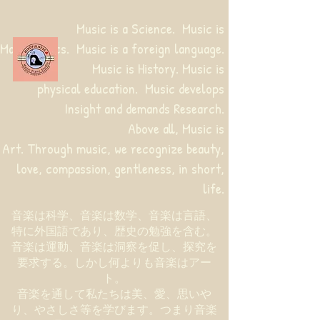
Music is a Science. Music is
Mathematics. Music is a foreign language.
Music is History. Music is
physical education.
Music develops
Insight and demands Research.
Above all, Music is
Art. Through music, we recognize beauty,
love, compassion, gentleness, in short,
life.
音楽は科学、音楽は数学、音楽は言語、
特に外国語であり、歴史の勉強を含む。
音楽は運動、音楽は洞察を促し、探究を
要求する。しかし何よりも音楽はアー
ト。
音楽を通して私たちは美、愛、思いや
り、やさしさ等を学びます。つまり音楽