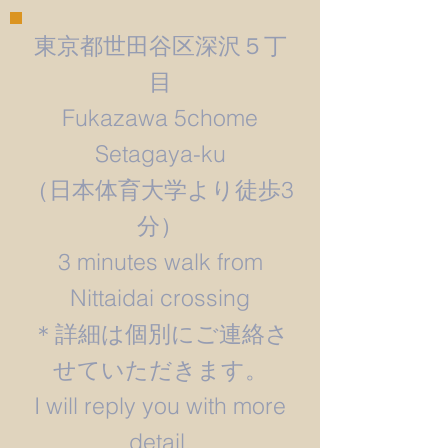
東京都世田谷区深沢５丁
目
Fukazawa 5chome
Setagaya-ku
​（日本体育大学より徒歩3
分）
3 minutes walk from
Nittaidai crossing
＊詳細は個別にご連絡さ
せていただきます。
​I will reply you with more
detail.