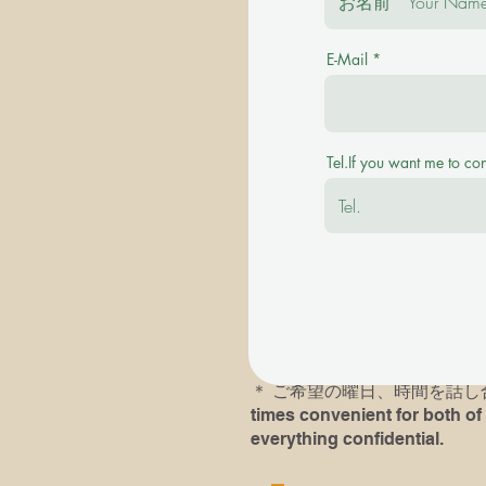
E-Mail
＊ご質問を事前にお伺い致します。 Plea
＊その後に有料の体験レッスンを受け付けます。
Tel.If you want me to co
available with a fee.
＊英語での、あるいは英語ピ
＊以前にピアノレッスン受講歴
レッスンにおいでになられる
す。If you or your child( chil
he/she had played last time an
＊​ ご希望の曜日、時間を話し合い
times convenient for both of 
everything confidential.