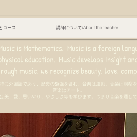
スンとコース
講師について/About the teacher
usic is Mathematics. Music is a foreign lang
sical education.
Music develops Insight a
e recognize beauty, love, compassion,
特に外国語であり、歴史の勉強を含む。音楽は運動、音楽は洞察
音楽はアート。
は美、愛、思いやり、やさしさ等を学びます。つまり音楽を通し