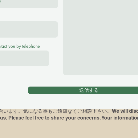
se feel free to ask me any questions！
(¥2500 for 40 minutes, ¥3000 for 60 minutes Tr
ntact you by telephone
アノレッスンをご希望の場合、お子様の英語レヴェル、環境をお
がある方は最後に弾いていた曲や、使っていた本を教えて下さい
時には完璧でなくても、何か弾いて頂けますと、今後の展望が
送信する
dren) had piano lessons before, please let me know what bo
d if possible, bring the book and play for me( It's not a test
ます。気になる事もご遠慮なくご相談下さい。We will discuss 
us. Please feel free to share your concerns. Your information