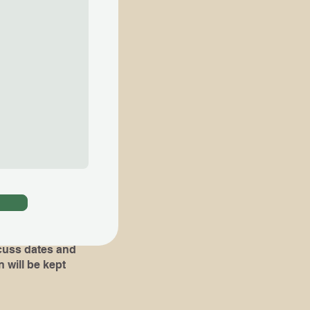
ial lessons are
知らせ下さい​
。​その場合 ,体験
組み立て易くなりま
oks or pieces
!)
dates and
 will be kept