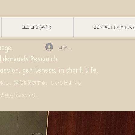
BELIEFS (確信）
CONTACT (アクセス
uage.
ログイン
nd demands Research.
 gentleness, in short, life.
を促し、探究を要求する。しかし何よりも
て人生を学ぶのです。