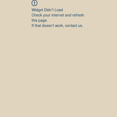
Widget Didn’t Load
Check your internet and refresh
this page.
If that doesn’t work, contact us.