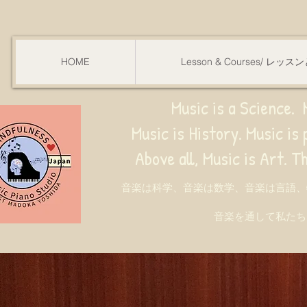
HOME
Lesson & Courses/ レッ
Music is a Science. M
Music is History. Music is phy
ve all, Music is Art. Through music, w
音楽は科学、音楽は数学、音楽は言語、
音楽を通して私たち