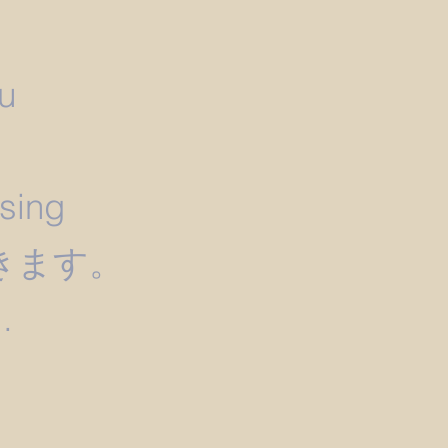
u
）
ssing
きます。
.