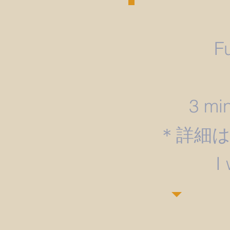
F
3 min
＊詳細
​I