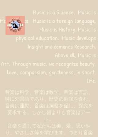
Music is a Science. Music is
Mathematics. Music is a foreign language.
Music is History. Music is
physical education.
Music develops
Insight and demands Research.
Above all, Music is
Art. Through music, we recognize beauty,
love, compassion, gentleness, in short,
life.
音楽は科学、音楽は数学、音楽は言語、
特に外国語であり、歴史の勉強を含む。
音楽は運動、音楽は洞察を促し、探究を
要求する。しかし何よりも音楽はアー
ト。
音楽を通して私たちは美、愛、思いや
り、やさしさ等を学びます。つまり音楽