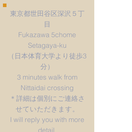
東京都世田谷区深沢５丁
目
Fukazawa 5chome
Setagaya-ku
​（日本体育大学より徒歩3
分）
3 minutes walk from
Nittaidai crossing
＊詳細は個別にご連絡さ
せていただきます。
​I will reply you with more
detail.