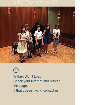
を通して人生を学ぶのです。
Widget Didn’t Load
Check your internet and refresh
this page.
If that doesn’t work, contact us.