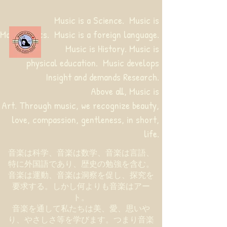
Music is a Science. Music is
Mathematics. Music is a foreign language.
Music is History. Music is
physical education.
Music develops
Insight and demands Research.
Above all, Music is
Art. Through music, we recognize beauty,
love, compassion, gentleness, in short,
life.
音楽は科学、音楽は数学、音楽は言語、
特に外国語であり、歴史の勉強を含む。
音楽は運動、音楽は洞察を促し、探究を
要求する。しかし何よりも音楽はアー
ト。
音楽を通して私たちは美、愛、思いや
り、やさしさ等を学びます。つまり音楽