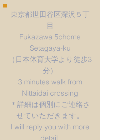
東京都世田谷区深沢５丁
目
Fukazawa 5chome
Setagaya-ku
​（日本体育大学より徒歩3
分）
3 minutes walk from
Nittaidai crossing
＊詳細は個別にご連絡さ
せていただきます。
​I will reply you with more
detail.