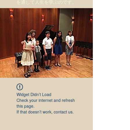
を通して人生を学ぶのです。
Widget Didn’t Load
Check your internet and refresh
this page.
If that doesn’t work, contact us.