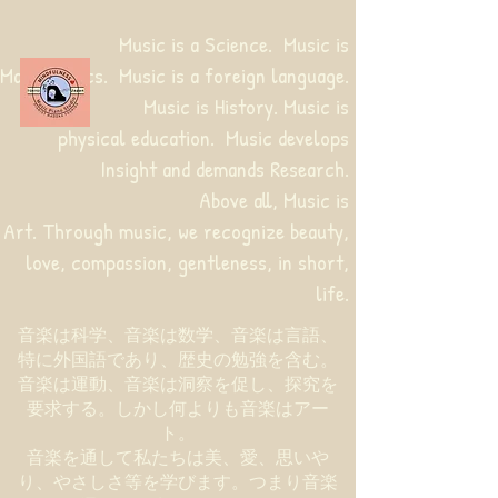
Music is a Science. Music is
Mathematics. Music is a foreign language.
Music is History. Music is
physical education.
Music develops
Insight and demands Research.
Above all, Music is
Art. Through music, we recognize beauty,
love, compassion, gentleness, in short,
life.
音楽は科学、音楽は数学、音楽は言語、
特に外国語であり、歴史の勉強を含む。
音楽は運動、音楽は洞察を促し、探究を
要求する。しかし何よりも音楽はアー
ト。
音楽を通して私たちは美、愛、思いや
り、やさしさ等を学びます。つまり音楽