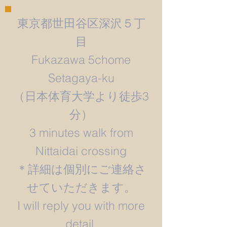
東京都世田谷区深沢５丁
目
Fukazawa 5chome
Setagaya-ku
​（日本体育大学より徒歩3
分）
3 minutes walk from
Nittaidai crossing
＊詳細は個別にご連絡さ
せていただきます。
​I will reply you with more
detail.