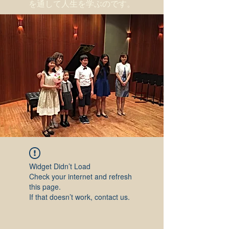
を通して人生を学ぶのです。
Widget Didn’t Load
Check your internet and refresh
this page.
If that doesn’t work, contact us.