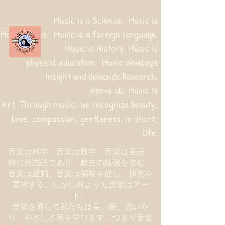
Music is a Science. Music is
Mathematics. Music is a foreign language.
Music is History. Music is
physical education.
Music develops
Insight and demands Research.
Above all, Music is
Art. Through music, we recognize beauty,
love, compassion, gentleness, in short,
life.
音楽は科学、音楽は数学、音楽は言語、
特に外国語であり、歴史の勉強を含む。
音楽は運動、音楽は洞察を促し、探究を
要求する。しかし何よりも音楽はアー
ト。
音楽を通して私たちは美、愛、思いや
り、やさしさ等を学びます。つまり音楽