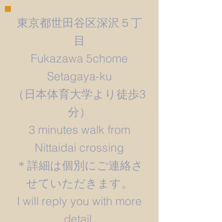
東京都世田谷区深沢５丁
目
Fukazawa 5chome
Setagaya-ku
​（日本体育大学より徒歩3
分）
3 minutes walk from
Nittaidai crossing
＊詳細は個別にご連絡さ
せていただきます。
​I will reply you with more
detail.