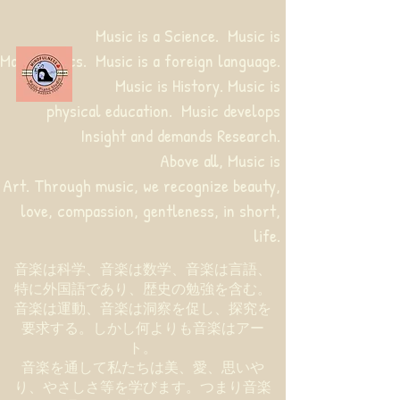
Music is a Science. Music is
Mathematics. Music is a foreign language.
Music is History. Music is
physical education.
Music develops
Insight and demands Research.
Above all, Music is
Art. Through music, we recognize beauty,
love, compassion, gentleness, in short,
life.
音楽は科学、音楽は数学、音楽は言語、
特に外国語であり、歴史の勉強を含む。
音楽は運動、音楽は洞察を促し、探究を
要求する。しかし何よりも音楽はアー
ト。
音楽を通して私たちは美、愛、思いや
り、やさしさ等を学びます。つまり音楽