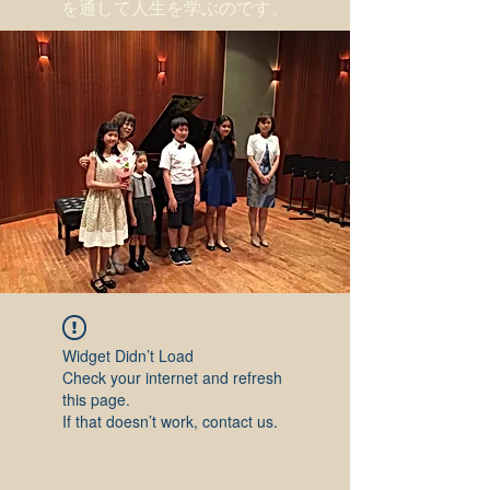
を通して人生を学ぶのです。
Widget Didn’t Load
Check your internet and refresh
this page.
If that doesn’t work, contact us.