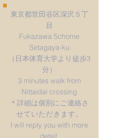
東京都世田谷区深沢５丁
目
Fukazawa 5chome
Setagaya-ku
​（日本体育大学より徒歩3
分）
3 minutes walk from
Nittaidai crossing
＊詳細は個別にご連絡さ
せていただきます。
​I will reply you with more
detail.