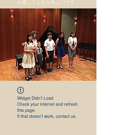
を通して人生を学ぶのです。
Widget Didn’t Load
Check your internet and refresh
this page.
If that doesn’t work, contact us.