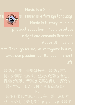
Music is a Science. Music is
Mathematics. Music is a foreign language.
Music is History. Music is
physical education.
Music develops
Insight and demands Research.
Above all, Music is
Art. Through music, we recognize beauty,
love, compassion, gentleness, in short,
life.
音楽は科学、音楽は数学、音楽は言語、
特に外国語であり、歴史の勉強を含む。
音楽は運動、音楽は洞察を促し、探究を
要求する。しかし何よりも音楽はアー
ト。
音楽を通して私たちは美、愛、思いや
り、やさしさ等を学びます。つまり音楽