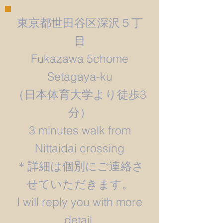
東京都世田谷区深沢５丁
目
Fukazawa 5chome
Setagaya-ku
​（日本体育大学より徒歩3
分）
3 minutes walk from
Nittaidai crossing
＊詳細は個別にご連絡さ
せていただきます。
​I will reply you with more
detail.