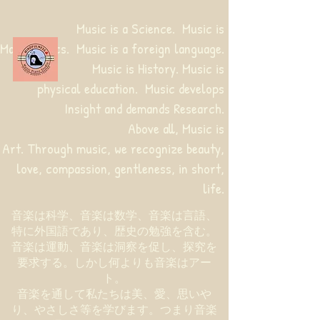
Music is a Science. Music is
Mathematics. Music is a foreign language.
Music is History. Music is
physical education.
Music develops
Insight and demands Research.
Above all, Music is
Art. Through music, we recognize beauty,
love, compassion, gentleness, in short,
life.
音楽は科学、音楽は数学、音楽は言語、
特に外国語であり、歴史の勉強を含む。
音楽は運動、音楽は洞察を促し、探究を
要求する。しかし何よりも音楽はアー
ト。
音楽を通して私たちは美、愛、思いや
り、やさしさ等を学びます。つまり音楽