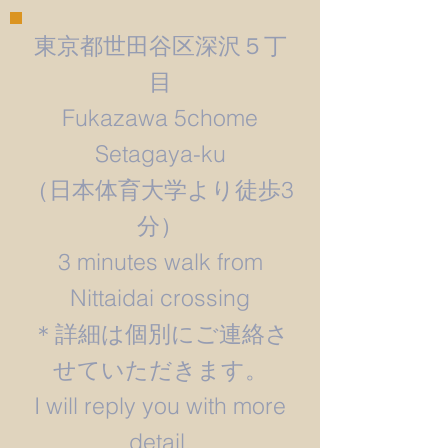
東京都世田谷区深沢５丁
目
Fukazawa 5chome
Setagaya-ku
​（日本体育大学より徒歩3
分）
3 minutes walk from
Nittaidai crossing
＊詳細は個別にご連絡さ
せていただきます。
​I will reply you with more
detail.