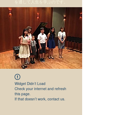
を通して人生を学ぶのです。
Widget Didn’t Load
Check your internet and refresh
this page.
If that doesn’t work, contact us.