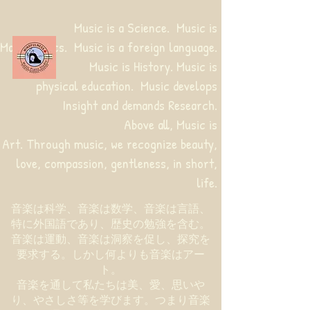
Music is a Science. Music is
Mathematics. Music is a foreign language.
Music is History. Music is
physical education.
Music develops
Insight and demands Research.
Above all, Music is
Art. Through music, we recognize beauty,
love, compassion, gentleness, in short,
life.
音楽は科学、音楽は数学、音楽は言語、
特に外国語であり、歴史の勉強を含む。
音楽は運動、音楽は洞察を促し、探究を
要求する。しかし何よりも音楽はアー
ト。
音楽を通して私たちは美、愛、思いや
り、やさしさ等を学びます。つまり音楽