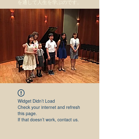
を通して人生を学ぶのです。
Widget Didn’t Load
Check your internet and refresh
this page.
If that doesn’t work, contact us.