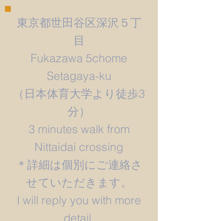
東京都世田谷区深沢５丁
目
Fukazawa 5chome
Setagaya-ku
​（日本体育大学より徒歩3
分）
3 minutes walk from
Nittaidai crossing
＊詳細は個別にご連絡さ
せていただきます。
​I will reply you with more
detail.