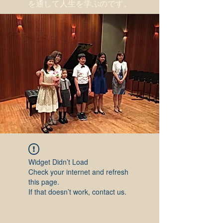
を通して人生を学ぶのです。
Widget Didn’t Load
Check your internet and refresh
this page.
If that doesn’t work, contact us.