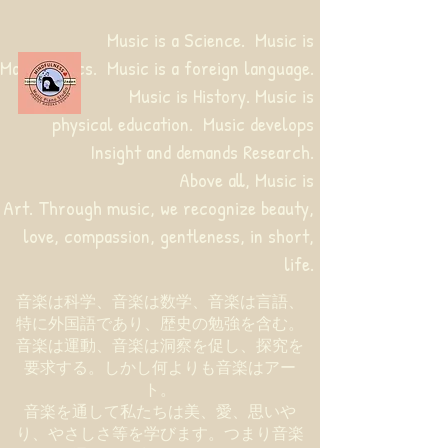
Music is a Science. Music is
Mathematics. Music is a foreign language.
Music is History. Music is
physical education.
Music develops
Insight and demands Research.
Above all, Music is
Art. Through music, we recognize beauty,
love, compassion, gentleness, in short,
life.
音楽は科学、音楽は数学、音楽は言語、
特に外国語であり、歴史の勉強を含む。
音楽は運動、音楽は洞察を促し、探究を
要求する。しかし何よりも音楽はアー
ト。
音楽を通して私たちは美、愛、思いや
り、やさしさ等を学びます。つまり音楽