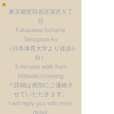
東京都世田谷区深沢５丁
目
Fukazawa 5chome
Setagaya-ku
​（日本体育大学より徒歩3
分）
3 minutes walk from
Nittaidai crossing
＊詳細は個別にご連絡さ
せていただきます。
​I will reply you with more
detail.