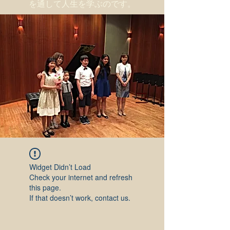
を通して人生を学ぶのです。
Widget Didn’t Load
Check your internet and refresh
this page.
If that doesn’t work, contact us.