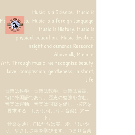
Music is a Science. Music is
Mathematics. Music is a foreign language.
Music is History. Music is
physical education.
Music develops
Insight and demands Research.
Above all, Music is
Art. Through music, we recognize beauty,
love, compassion, gentleness, in short,
life.
音楽は科学、音楽は数学、音楽は言語、
特に外国語であり、歴史の勉強を含む。
音楽は運動、音楽は洞察を促し、探究を
要求する。しかし何よりも音楽はアー
ト。
音楽を通して私たちは美、愛、思いや
り、やさしさ等を学びます。つまり音楽