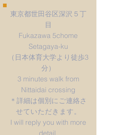
東京都世田谷区深沢５丁
目
Fukazawa 5chome
Setagaya-ku
​（日本体育大学より徒歩3
分）
3 minutes walk from
Nittaidai crossing
＊詳細は個別にご連絡さ
せていただきます。
​I will reply you with more
detail.