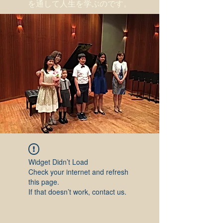
を通して人生を学ぶのです。
Widget Didn’t Load
Check your internet and refresh
this page.
If that doesn’t work, contact us.