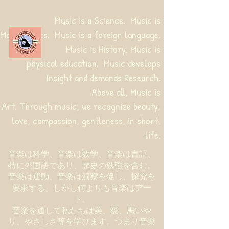
Music is a Science. Music is
Mathematics. Music is a foreign language.
Music is History. Music is
physical education.
Music develops
Insight and demands Research.
Above all, Music is
Art. Through music, we recognize beauty,
love, compassion, gentleness, in short,
life.
音楽は科学、音楽は数学、音楽は言語、
特に外国語であり、歴史の勉強を含む。
音楽は運動、音楽は洞察を促し、探究を
要求する。しかし何よりも音楽はアー
ト。
音楽を通して私たちは美、愛、思いや
り、やさしさ等を学びます。つまり音楽