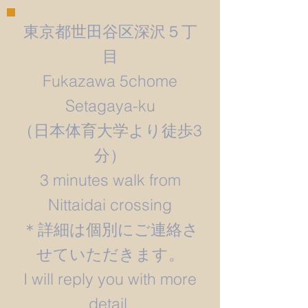
東京都世田谷区深沢５丁
目
Fukazawa 5chome
Setagaya-ku
​（日本体育大学より徒歩3
分）
3 minutes walk from
Nittaidai crossing
＊詳細は個別にご連絡さ
せていただきます。
​I will reply you with more
detail.