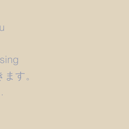
u
）
ssing
きます。
.