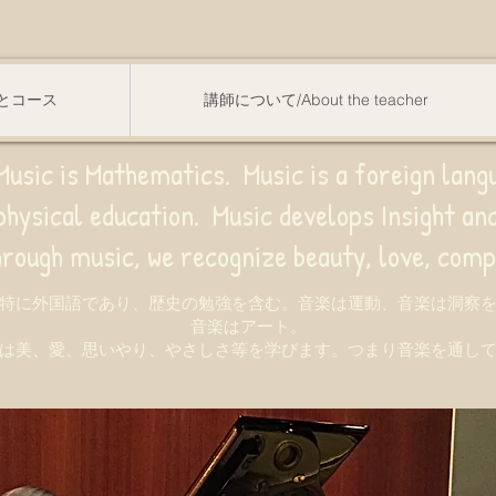
スンとコース
講師について/About the teacher
usic is Mathematics. Music is a foreign lang
sical education.
Music develops Insight a
e recognize beauty, love, compassion,
特に外国語であり、歴史の勉強を含む。音楽は運動、音楽は洞察
音楽はアート。
は美、愛、思いやり、やさしさ等を学びます。つまり音楽を通し