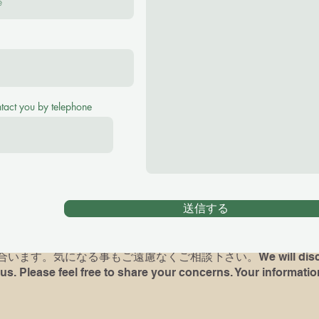
se feel free to ask me any questions！
(¥2500 for 40 minutes, ¥3000 for 60 minutes Tr
ntact you by telephone
アノレッスンをご希望の場合、お子様の英語レヴェル、環境をお
がある方は最後に弾いていた曲や、使っていた本を教えて下さい
時には完璧でなくても、何か弾いて頂けますと、今後の展望が
送信する
dren) had piano lessons before, please let me know what bo
d if possible, bring the book and play for me( It's not a test
ます。気になる事もご遠慮なくご相談下さい。We will discuss 
us. Please feel free to share your concerns. Your information