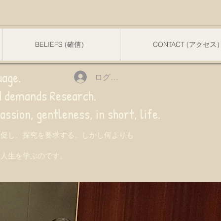
BELIEFS (確信）
CONTACT (アクセス
uage.
ログイン
nd demands Research.
 gentleness, in short, life.
を促し、探究を要求する。しかし何よりも
て人生を学ぶのです。