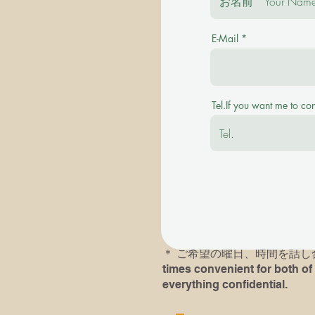
E-Mail
＊ご質問を事前にお伺い致します。 Plea
＊その後に有料の体験レッスンを受け付けます。
Tel.If you want me to co
available with a fee.
＊英語での、あるいは英語ピ
＊以前にピアノレッスン受講歴
レッスンにおいでになられる
す。If you or your child( chil
he/she had played last time an
＊​ ご希望の曜日、時間を話し合い
times convenient for both of 
everything confidential.