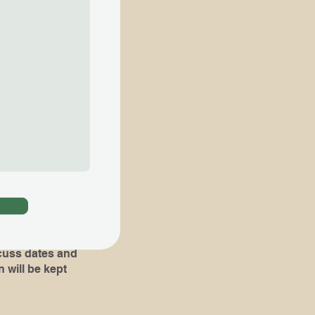
ial lessons are
知らせ下さい​
。​その場合 ,体験
組み立て易くなりま
oks or pieces
!)
dates and
 will be kept