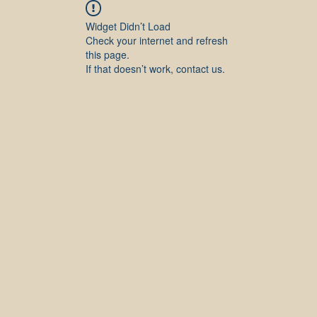
Widget Didn’t Load
Check your internet and refresh
this page.
If that doesn’t work, contact us.