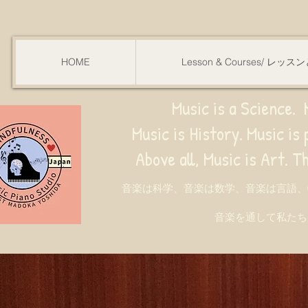
HOME
Lesson & Courses/ レッ
Music is a Science. M
Music is History. Music is phy
ve all, Music is Art. Through music, w
音楽は科学、音楽は数学、音楽は言語、
音楽を通して私たち