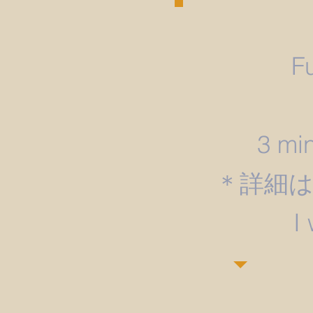
F
3 min
＊詳細
​I