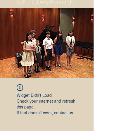
を通して人生を学ぶのです。
Widget Didn’t Load
Check your internet and refresh
this page.
If that doesn’t work, contact us.