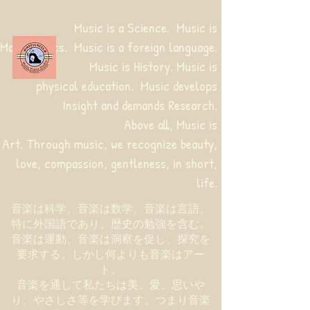
Music is a Science. Music is
Mathematics. Music is a foreign language.
Music is History. Music is
physical education.
Music develops
Insight and demands Research.
Above all, Music is
Art. Through music, we recognize beauty,
love, compassion, gentleness, in short,
life.
音楽は科学、音楽は数学、音楽は言語、
特に外国語であり、歴史の勉強を含む。
音楽は運動、音楽は洞察を促し、探究を
要求する。しかし何よりも音楽はアー
ト。
音楽を通して私たちは美、愛、思いや
り、やさしさ等を学びます。つまり音楽