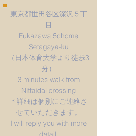
東京都世田谷区深沢５丁
目
Fukazawa 5chome
Setagaya-ku
​（日本体育大学より徒歩3
分）
3 minutes walk from
Nittaidai crossing
＊詳細は個別にご連絡さ
せていただきます。
​I will reply you with more
detail.