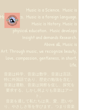
Music is a Science. Music is
Mathematics. Music is a foreign language.
Music is History. Music is
physical education.
Music develops
Insight and demands Research.
Above all, Music is
Art. Through music, we recognize beauty,
love, compassion, gentleness, in short,
life.
音楽は科学、音楽は数学、音楽は言語、
特に外国語であり、歴史の勉強を含む。
音楽は運動、音楽は洞察を促し、探究を
要求する。しかし何よりも音楽はアー
ト。
音楽を通して私たちは美、愛、思いや
り、やさしさ等を学びます。つまり音楽