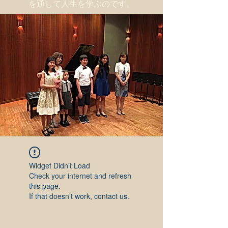
を通して人生を学ぶのです。
Widget Didn’t Load
Check your internet and refresh
this page.
If that doesn’t work, contact us.