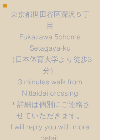
東京都世田谷区深沢５丁
目
Fukazawa 5chome
Setagaya-ku
​（日本体育大学より徒歩3
分）
3 minutes walk from
Nittaidai crossing
＊詳細は個別にご連絡さ
せていただきます。
​I will reply you with more
detail.