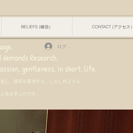
BELIEFS (確信）
CONTACT (アクセス
uage.
ログイン
nd demands Research.
 gentleness, in short, life.
を促し、探究を要求する。しかし何よりも
て人生を学ぶのです。