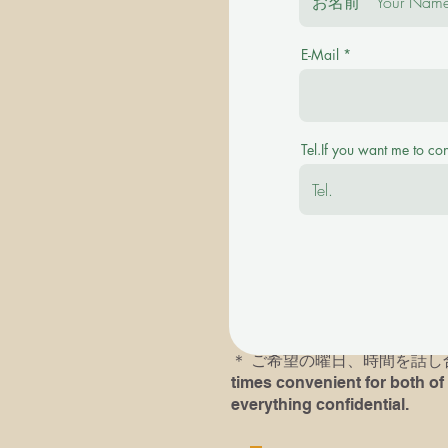
E-Mail
＊ご質問を事前にお伺い致します。 Plea
＊その後に有料の体験レッスンを受け付けます。
Tel.If you want me to co
available with a fee.
＊英語での、あるいは英語ピ
＊以前にピアノレッスン受講歴
レッスンにおいでになられる
す。If you or your child( chil
he/she had played last time an
＊​ ご希望の曜日、時間を話し合い
times convenient for both of 
everything confidential.