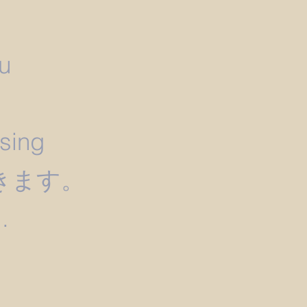
u
）
ssing
きます。
.