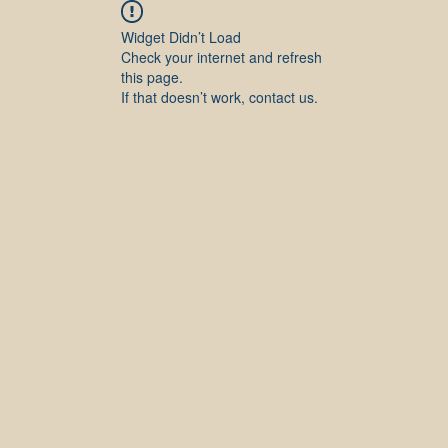
Widget Didn’t Load
Check your internet and refresh
this page.
If that doesn’t work, contact us.