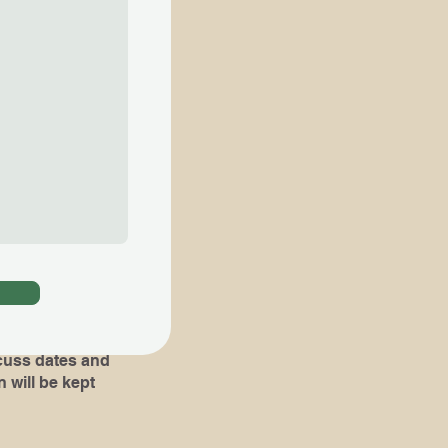
ial lessons are
知らせ下さい​
。​その場合 ,体験
組み立て易くなりま
oks or pieces
!)
dates and
 will be kept