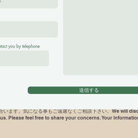
se feel free to ask me any questions！
(¥2500 for 40 minutes, ¥3000 for 60 minutes Tr
ntact you by telephone
アノレッスンをご希望の場合、お子様の英語レヴェル、環境をお
がある方は最後に弾いていた曲や、使っていた本を教えて下さい
時には完璧でなくても、何か弾いて頂けますと、今後の展望が
送信する
dren) had piano lessons before, please let me know what bo
d if possible, bring the book and play for me( It's not a test
ます。気になる事もご遠慮なくご相談下さい。We will discuss 
us. Please feel free to share your concerns. Your information