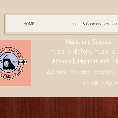
HOME
Lesson & Courses/ レッ
Music is a Science. M
Music is History. Music is phy
ve all, Music is Art. Through music, w
音楽は科学、音楽は数学、音楽は言語、
音楽を通して私たち