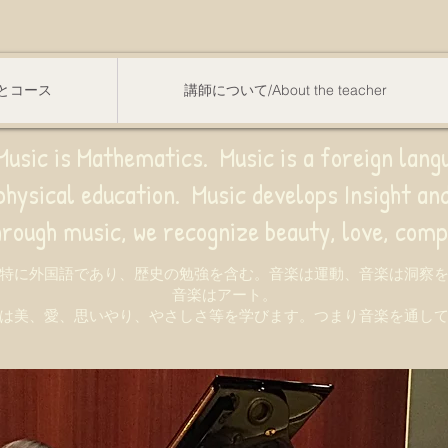
スンとコース
講師について/About the teacher
usic is Mathematics. Music is a foreign lang
sical education.
Music develops Insight a
e recognize beauty, love, compassion,
特に外国語であり、歴史の勉強を含む。音楽は運動、音楽は洞察
音楽はアート。
は美、愛、思いやり、やさしさ等を学びます。つまり音楽を通し