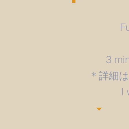
F
3 min
＊詳細
​I