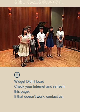
を通して人生を学ぶのです。
Widget Didn’t Load
Check your internet and refresh
this page.
If that doesn’t work, contact us.