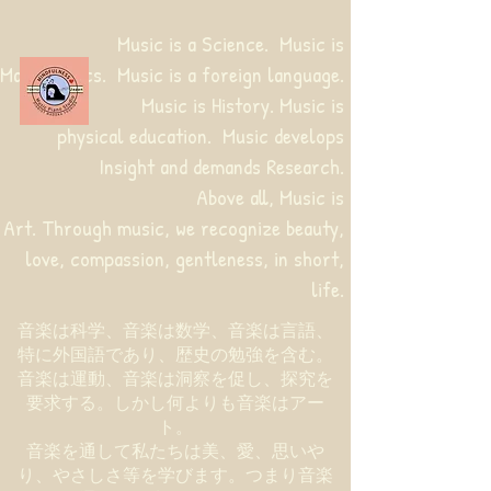
Music is a Science. Music is
Mathematics. Music is a foreign language.
Music is History. Music is
physical education.
Music develops
Insight and demands Research.
Above all, Music is
Art. Through music, we recognize beauty,
love, compassion, gentleness, in short,
life.
音楽は科学、音楽は数学、音楽は言語、
特に外国語であり、歴史の勉強を含む。
音楽は運動、音楽は洞察を促し、探究を
要求する。しかし何よりも音楽はアー
ト。
音楽を通して私たちは美、愛、思いや
り、やさしさ等を学びます。つまり音楽