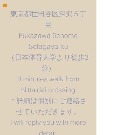
東京都世田谷区深沢５丁
目
Fukazawa 5chome
Setagaya-ku
​（日本体育大学より徒歩3
分）
3 minutes walk from
Nittaidai crossing
＊詳細は個別にご連絡さ
せていただきます。
​I will reply you with more
detail.