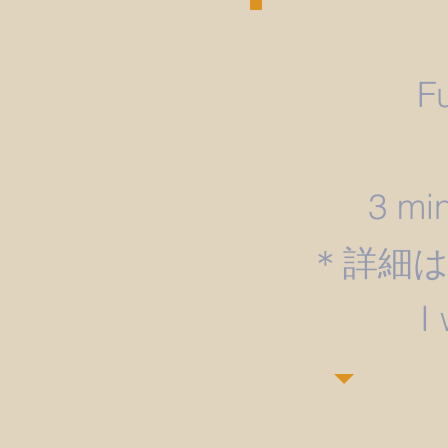
F
3 min
＊詳細
​I