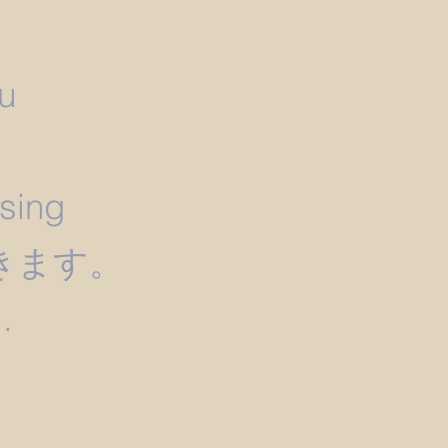
u
）
ssing
きます。
.