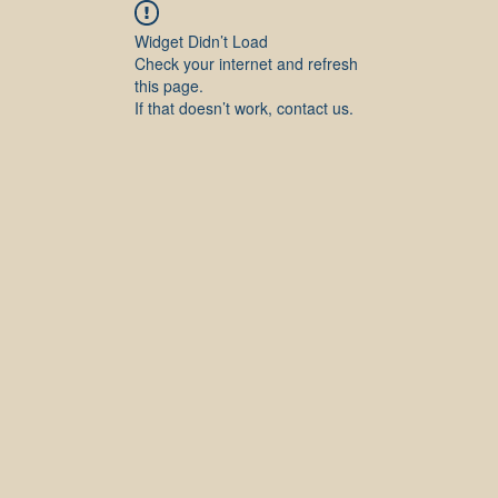
Widget Didn’t Load
Check your internet and refresh
this page.
If that doesn’t work, contact us.