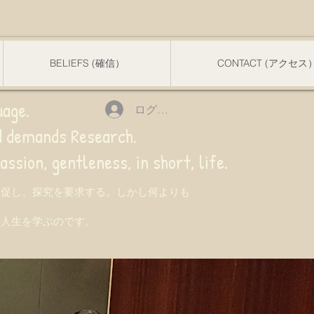
BELIEFS (確信）
CONTACT (アクセス
uage.
ログイン
nd demands Research.
 gentleness, in short, life.
を促し、探究を要求する。しかし何よりも
て人生を学ぶのです。