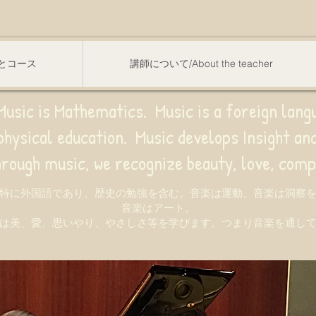
スンとコース
講師について/About the teacher
usic is Mathematics. Music is a foreign lang
sical education.
Music develops Insight a
e recognize beauty, love, compassion,
特に外国語であり、歴史の勉強を含む。音楽は運動、音楽は洞察
音楽はアート。
は美、愛、思いやり、やさしさ等を学びます。つまり音楽を通し