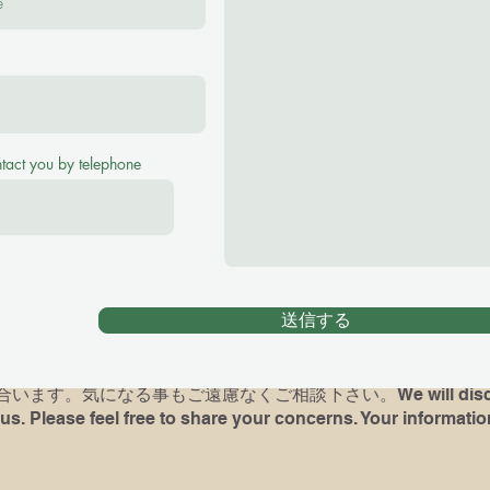
se feel free to ask me any questions！
(¥2500 for 40 minutes, ¥3000 for 60 minutes Tr
ntact you by telephone
アノレッスンをご希望の場合、お子様の英語レヴェル、環境をお
がある方は最後に弾いていた曲や、使っていた本を教えて下さい
時には完璧でなくても、何か弾いて頂けますと、今後の展望が
送信する
dren) had piano lessons before, please let me know what bo
d if possible, bring the book and play for me( It's not a test
ます。気になる事もご遠慮なくご相談下さい。We will discuss 
us. Please feel free to share your concerns. Your information