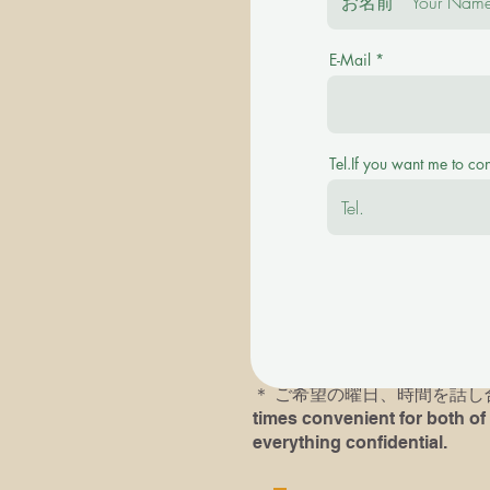
E-Mail
＊ご質問を事前にお伺い致します。 Plea
＊その後に有料の体験レッスンを受け付けます。
Tel.If you want me to co
available with a fee.
＊英語での、あるいは英語ピ
＊以前にピアノレッスン受講歴
レッスンにおいでになられる
す。If you or your child( chil
he/she had played last time an
＊​ ご希望の曜日、時間を話し合い
times convenient for both of 
everything confidential.