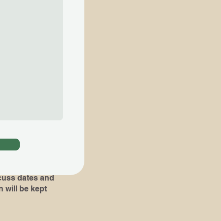
ial lessons are
知らせ下さい​
。​その場合 ,体験
組み立て易くなりま
oks or pieces
!)
dates and
 will be kept