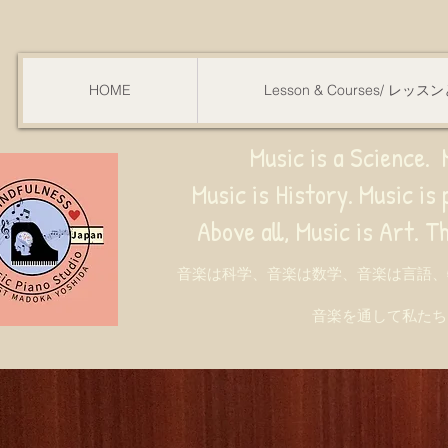
HOME
Lesson & Courses/ レッ
Music is a Science. M
Music is History. Music is phy
ve all, Music is Art. Through music, w
音楽は科学、音楽は数学、音楽は言語、
音楽を通して私たち