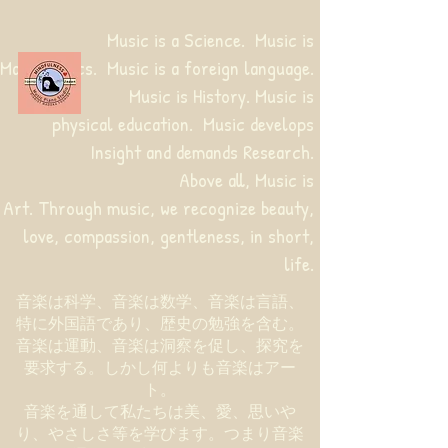
Music is a Science. Music is
Mathematics. Music is a foreign language.
Music is History. Music is
physical education.
Music develops
Insight and demands Research.
Above all, Music is
Art. Through music, we recognize beauty,
love, compassion, gentleness, in short,
life.
音楽は科学、音楽は数学、音楽は言語、
特に外国語であり、歴史の勉強を含む。
音楽は運動、音楽は洞察を促し、探究を
要求する。しかし何よりも音楽はアー
ト。
音楽を通して私たちは美、愛、思いや
り、やさしさ等を学びます。つまり音楽