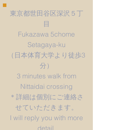
東京都世田谷区深沢５丁
目
Fukazawa 5chome
Setagaya-ku
​（日本体育大学より徒歩3
分）
3 minutes walk from
Nittaidai crossing
＊詳細は個別にご連絡さ
せていただきます。
​I will reply you with more
detail.