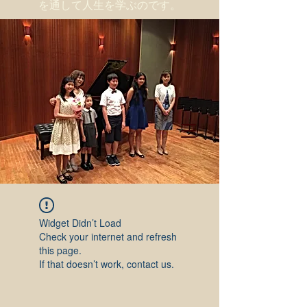
を通して人生を学ぶのです。
Widget Didn’t Load
Check your internet and refresh
this page.
If that doesn’t work, contact us.