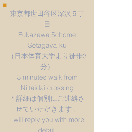
東京都世田谷区深沢５丁
目
Fukazawa 5chome
Setagaya-ku
​（日本体育大学より徒歩3
分）
3 minutes walk from
Nittaidai crossing
＊詳細は個別にご連絡さ
せていただきます。
​I will reply you with more
detail.