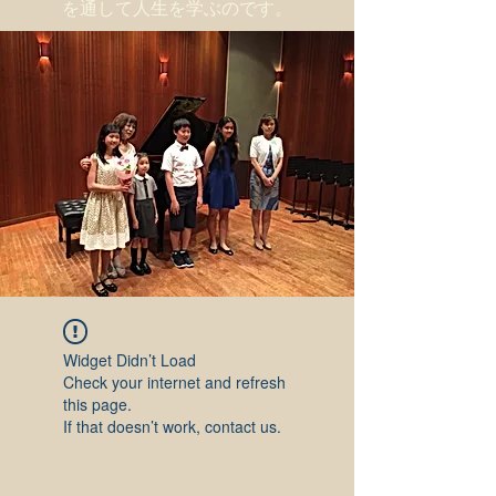
を通して人生を学ぶのです。
Widget Didn’t Load
Check your internet and refresh
this page.
If that doesn’t work, contact us.