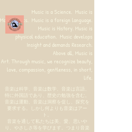
Music is a Science. Music is
Mathematics. Music is a foreign language.
Music is History. Music is
physical education.
Music develops
Insight and demands Research.
Above all, Music is
Art. Through music, we recognize beauty,
love, compassion, gentleness, in short,
life.
音楽は科学、音楽は数学、音楽は言語、
特に外国語であり、歴史の勉強を含む。
音楽は運動、音楽は洞察を促し、探究を
要求する。しかし何よりも音楽はアー
ト。
音楽を通して私たちは美、愛、思いや
り、やさしさ等を学びます。つまり音楽