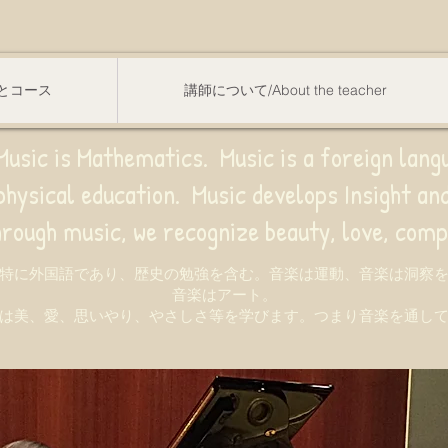
スンとコース
講師について/About the teacher
usic is Mathematics. Music is a foreign lang
sical education.
Music develops Insight a
e recognize beauty, love, compassion,
特に外国語であり、歴史の勉強を含む。音楽は運動、音楽は洞察
音楽はアート。
は美、愛、思いやり、やさしさ等を学びます。つまり音楽を通し