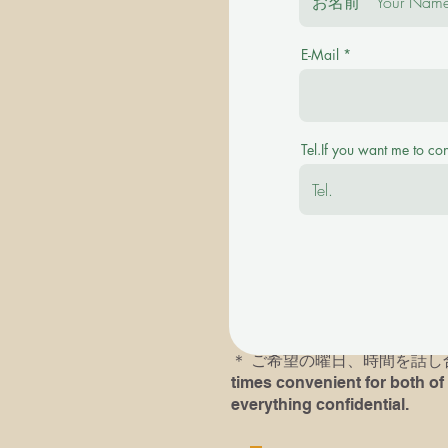
E-Mail
＊ご質問を事前にお伺い致します。 Plea
＊その後に有料の体験レッスンを受け付けます。
Tel.If you want me to co
available with a fee.
＊英語での、あるいは英語ピ
＊以前にピアノレッスン受講歴
レッスンにおいでになられる
す。If you or your child( chil
he/she had played last time an
＊​ ご希望の曜日、時間を話し合い
times convenient for both of 
everything confidential.