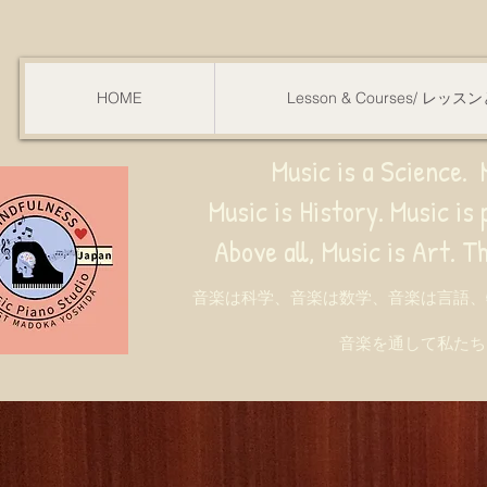
HOME
Lesson & Courses/ レッ
Music is a Science. M
Music is History. Music is phy
ve all, Music is Art. Through music, w
音楽は科学、音楽は数学、音楽は言語、
音楽を通して私たち