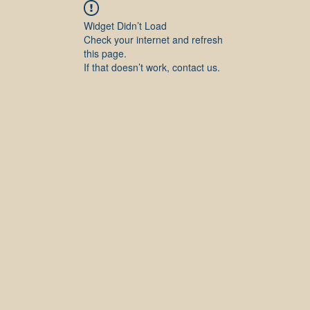
Widget Didn’t Load
Check your internet and refresh
this page.
If that doesn’t work, contact us.