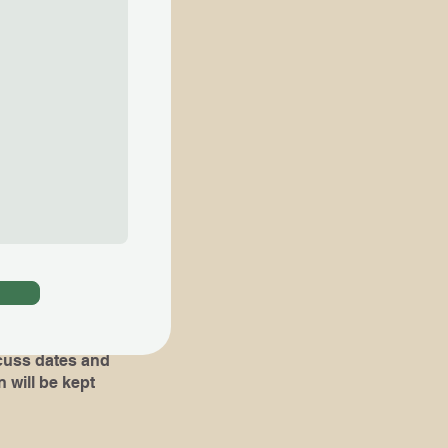
ial lessons are
知らせ下さい​
。​その場合 ,体験
組み立て易くなりま
oks or pieces
!)
dates and
 will be kept