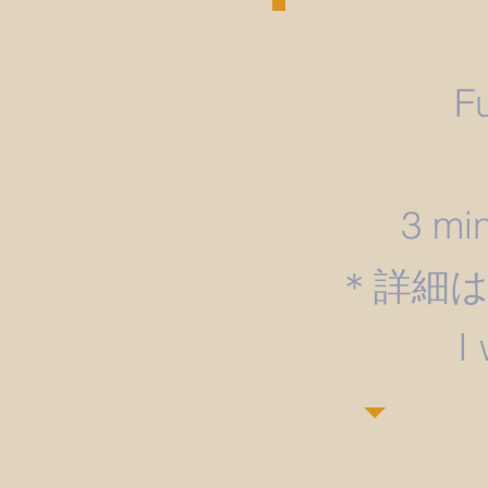
F
3 min
＊詳細
​I