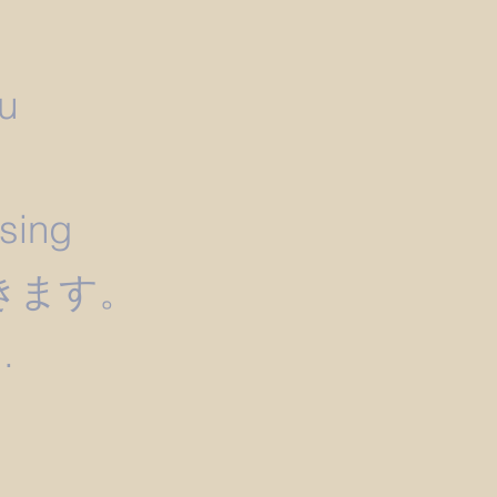
u
）
ssing
きます。
.