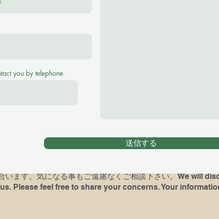
se feel free to ask me any questions！
(¥2500 for 40 minutes, ¥3000 for 60 minutes Tr
ntact you by telephone
アノレッスンをご希望の場合、お子様の英語レヴェル、環境をお
がある方は最後に弾いていた曲や、使っていた本を教えて下さい
時には完璧でなくても、何か弾いて頂けますと、今後の展望が
送信する
dren) had piano lessons before, please let me know what bo
d if possible, bring the book and play for me( It's not a test
ます。気になる事もご遠慮なくご相談下さい。We will discuss 
us. Please feel free to share your concerns. Your information