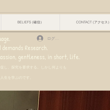
BELIEFS (確信）
CONTACT (アクセス
uage.
ログイン
nd demands Research.
 gentleness, in short, life.
を促し、探究を要求する。しかし何よりも
て人生を学ぶのです。