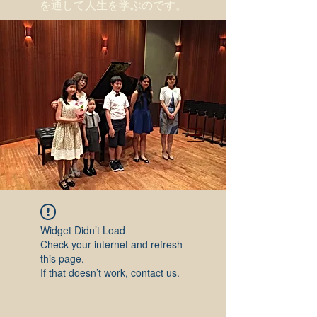
を通して人生を学ぶのです。
Widget Didn’t Load
Check your internet and refresh
this page.
If that doesn’t work, contact us.