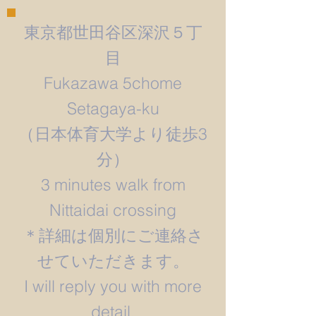
東京都世田谷区深沢５丁
目
Fukazawa 5chome
Setagaya-ku
​（日本体育大学より徒歩3
分）
3 minutes walk from
Nittaidai crossing
＊詳細は個別にご連絡さ
せていただきます。
​I will reply you with more
detail.