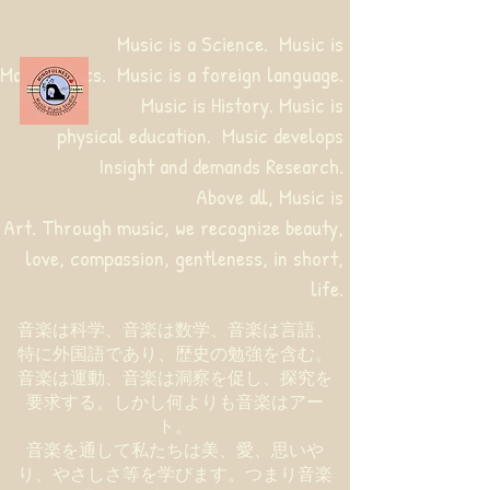
Music is a Science. Music is
Mathematics. Music is a foreign language.
Music is History. Music is
physical education.
Music develops
Insight and demands Research.
Above all, Music is
Art. Through music, we recognize beauty,
love, compassion, gentleness, in short,
life.
音楽は科学、音楽は数学、音楽は言語、
特に外国語であり、歴史の勉強を含む。
音楽は運動、音楽は洞察を促し、探究を
要求する。しかし何よりも音楽はアー
ト。
音楽を通して私たちは美、愛、思いや
り、やさしさ等を学びます。つまり音楽