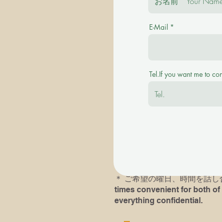
E-Mail
＊ご質問を事前にお伺い致します。 Plea
＊その後に有料の体験レッスンを受け付けます。
Tel.If you want me to co
available with a fee.
＊英語での、あるいは英語ピ
＊以前にピアノレッスン受講歴
レッスンにおいでになられる
す。If you or your child( chil
he/she had played last time an
＊​ ご希望の曜日、時間を話し合い
times convenient for both of 
everything confidential.