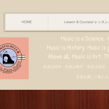
HOME
Lesson & Courses/ レッ
Music is a Science. M
Music is History. Music is phy
ve all, Music is Art. Through music, w
音楽は科学、音楽は数学、音楽は言語、
音楽を通して私たち