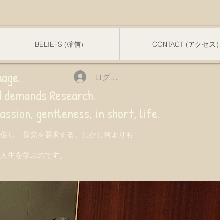
BELIEFS (確信）
CONTACT (アクセス
uage.
ログイン
nd demands Research.
 gentleness, in short, life.
を促し、探究を要求する。しかし何よりも
て人生を学ぶのです。