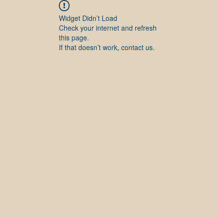
Widget Didn’t Load
Check your internet and refresh
this page.
If that doesn’t work, contact us.