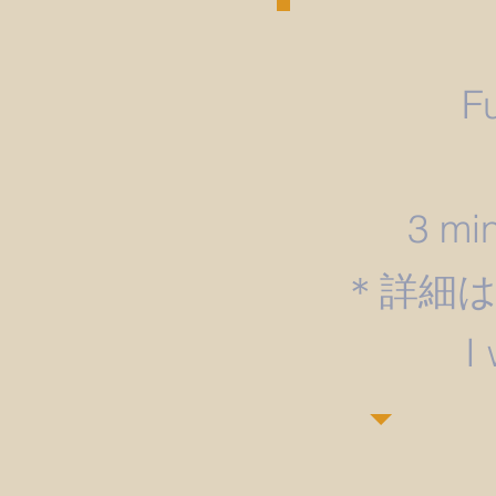
F
3 min
＊詳細
​I