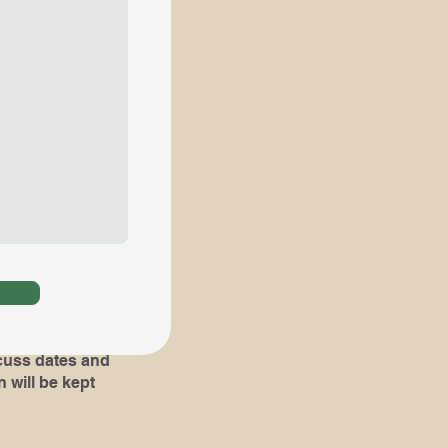
ial lessons are
知らせ下さい​
。​その場合 ,体験
組み立て易くなりま
oks or pieces
!)
dates and
 will be kept