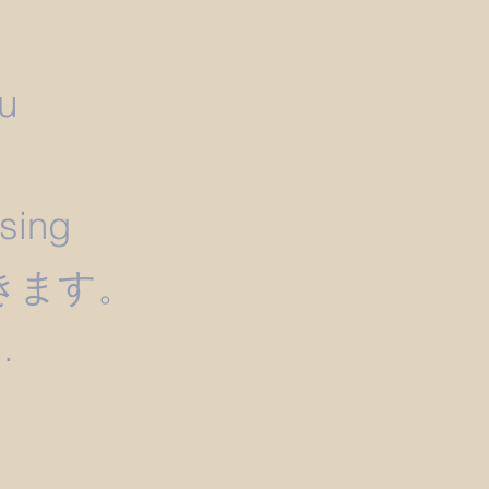
u
）
ssing
きます。
.