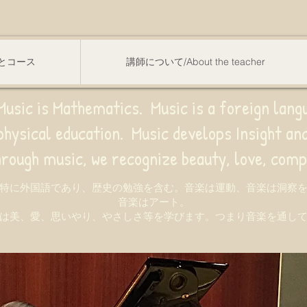
スンとコース
講師について/About the teacher
usic is Mathematics. Music is a foreign lang
sical education.
Music develops Insight a
e recognize beauty, love, compassion,
特に外国語であり、歴史の勉強を含む。音楽は運動、音楽は洞察
音楽はアート。
は美、愛、思いやり、やさしさ等を学びます。つまり音楽を通し