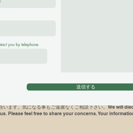
se feel free to ask me any questions！
(¥2500 for 40 minutes, ¥3000 for 60 minutes Tr
ntact you by telephone
アノレッスンをご希望の場合、お子様の英語レヴェル、環境をお
がある方は最後に弾いていた曲や、使っていた本を教えて下さい
時には完璧でなくても、何か弾いて頂けますと、今後の展望が
送信する
dren) had piano lessons before, please let me know what bo
d if possible, bring the book and play for me( It's not a test
ます。気になる事もご遠慮なくご相談下さい。We will discuss 
us. Please feel free to share your concerns. Your information