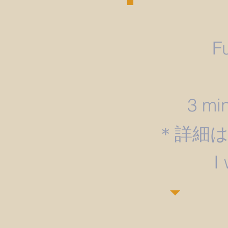
F
3 min
＊詳細
​I