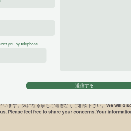
se feel free to ask me any questions！
(¥2500 for 40 minutes, ¥3000 for 60 minutes Tr
ntact you by telephone
アノレッスンをご希望の場合、お子様の英語レヴェル、環境をお
がある方は最後に弾いていた曲や、使っていた本を教えて下さい
時には完璧でなくても、何か弾いて頂けますと、今後の展望が
送信する
dren) had piano lessons before, please let me know what bo
d if possible, bring the book and play for me( It's not a test
ます。気になる事もご遠慮なくご相談下さい。We will discuss 
us. Please feel free to share your concerns. Your information