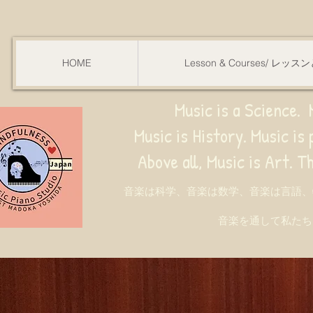
HOME
Lesson & Courses/ レッ
Music is a Science. M
Music is History. Music is phy
ve all, Music is Art. Through music, w
音楽は科学、音楽は数学、音楽は言語、
音楽を通して私たち