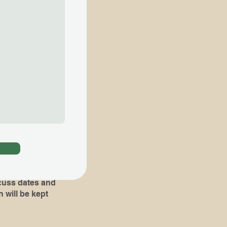
ial lessons are
知らせ下さい​
。​その場合 ,体験
組み立て易くなりま
oks or pieces
!)
dates and
 will be kept