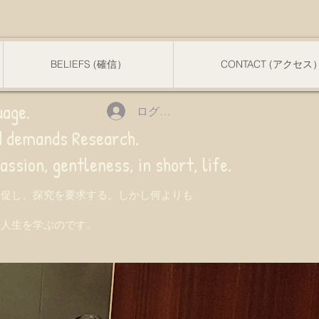
BELIEFS (確信）
CONTACT (アクセス
uage.
ログイン
nd demands Research.
 gentleness, in short, life.
を促し、探究を要求する。しかし何よりも
て人生を学ぶのです。