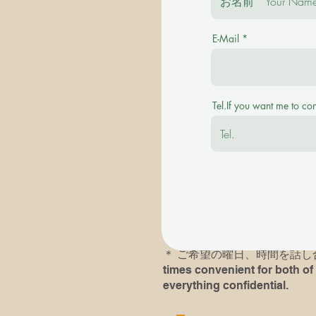
E-Mail
＊ご質問を事前にお伺い致します。 Plea
＊その後に有料の体験レッスンを受け付けます。
Tel.If you want me to co
available with a fee.
＊英語での、あるいは英語ピ
＊以前にピアノレッスン受講歴
レッスンにおいでになられる
す。If you or your child( chil
he/she had played last time an
＊​ ご希望の曜日、時間を話し合い
times convenient for both of 
everything confidential.