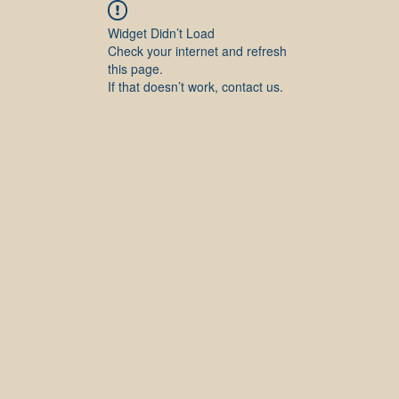
Widget Didn’t Load
Check your internet and refresh
this page.
If that doesn’t work, contact us.