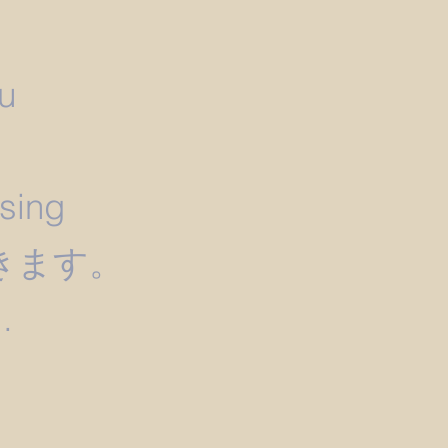
u
）
ssing
きます。
.