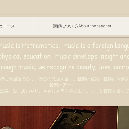
スンとコース
講師について/About the teacher
usic is Mathematics. Music is a foreign lang
sical education.
Music develops Insight a
e recognize beauty, love, compassion,
特に外国語であり、歴史の勉強を含む。音楽は運動、音楽は洞察
音楽はアート。
は美、愛、思いやり、やさしさ等を学びます。つまり音楽を通し