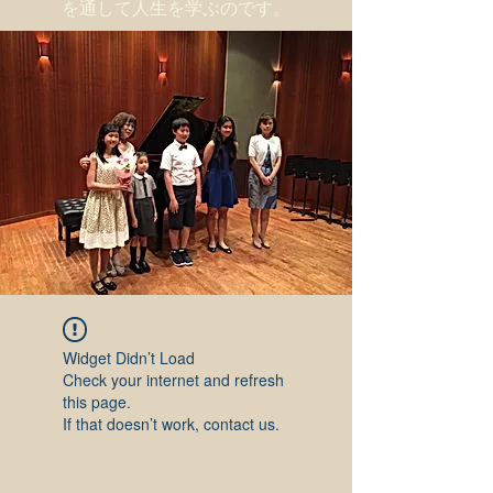
を通して人生を学ぶのです。
Widget Didn’t Load
Check your internet and refresh
this page.
If that doesn’t work, contact us.