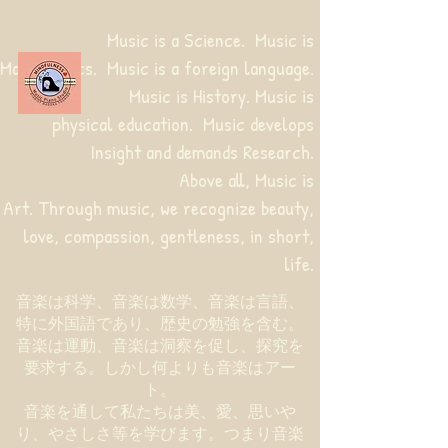
Music is a Science. Music is
Mathematics. Music is a foreign language.
Music is History. Music is
physical education.
Music develops
Insight and demands Research.
Above all, Music is
Art. Through music, we recognize beauty,
love, compassion, gentleness, in short,
life.
音楽は科学、音楽は数学、音楽は言語、
特に外国語であり、歴史の勉強を含む。
音楽は運動、音楽は洞察を促し、探究を
要求する。しかし何よりも音楽はアー
ト。
音楽を通して私たちは美、愛、思いや
り、やさしさ等を学びます。つまり音楽