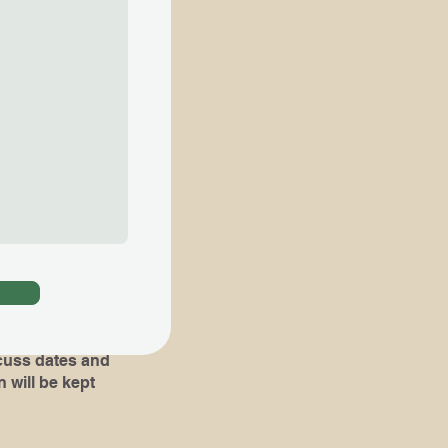
ial lessons are
知らせ下さい​
。​その場合 ,体験
組み立て易くなりま
oks or pieces
!)
dates and
 will be kept