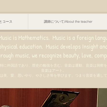
スンとコース
講師について/About the teacher
usic is Mathematics. Music is a foreign lang
sical education.
Music develops Insight a
e recognize beauty, love, compassion,
特に外国語であり、歴史の勉強を含む。音楽は運動、音楽は洞察
音楽はアート。
は美、愛、思いやり、やさしさ等を学びます。つまり音楽を通し