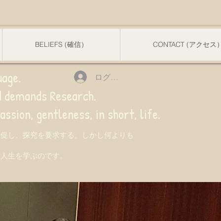
BELIEFS (確信）
CONTACT (アクセス
uage.
ログイン
nd demands Research.
 gentleness, in short, life.
を促し、探究を要求する。しかし何よりも
て人生を学ぶのです。