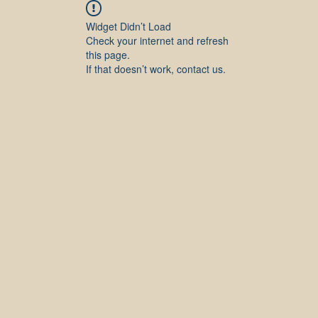
Widget Didn’t Load
Check your internet and refresh
this page.
If that doesn’t work, contact us.