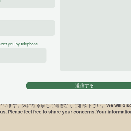
se feel free to ask me any questions！
(¥2500 for 40 minutes, ¥3000 for 60 minutes Tr
ntact you by telephone
アノレッスンをご希望の場合、お子様の英語レヴェル、環境をお
がある方は最後に弾いていた曲や、使っていた本を教えて下さい
時には完璧でなくても、何か弾いて頂けますと、今後の展望が
送信する
dren) had piano lessons before, please let me know what bo
d if possible, bring the book and play for me( It's not a test
ます。気になる事もご遠慮なくご相談下さい。We will discuss 
us. Please feel free to share your concerns. Your information