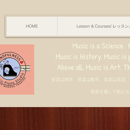
HOME
Lesson & Courses/ レッ
Music is a Science. M
Music is History. Music is phy
ve all, Music is Art. Through music, w
音楽は科学、音楽は数学、音楽は言語、
音楽を通して私たち