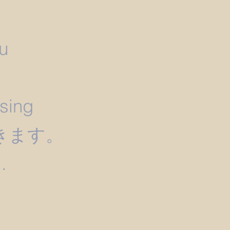
u
）
ssing
きます。
.