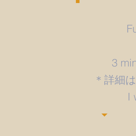
F
3 min
＊詳細
​I