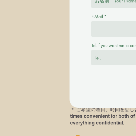
E-Mail
＊ご質問を事前にお伺い致します。 Plea
＊その後に有料の体験レッスンを受け付けます。
Tel.If you want me to co
available with a fee.
＊英語での、あるいは英語ピ
＊以前にピアノレッスン受講歴
レッスンにおいでになられる
す。If you or your child( chil
he/she had played last time an
＊​ ご希望の曜日、時間を話し合い
times convenient for both of 
everything confidential.