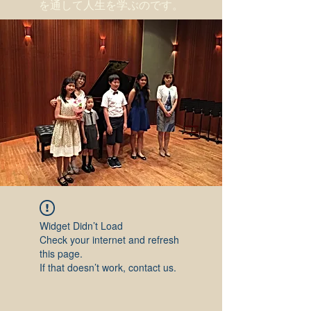
を通して人生を学ぶのです。
Widget Didn’t Load
Check your internet and refresh
this page.
If that doesn’t work, contact us.