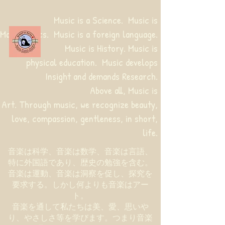
Music is a Science. Music is
Mathematics. Music is a foreign language.
Music is History. Music is
physical education.
Music develops
Insight and demands Research.
Above all, Music is
Art. Through music, we recognize beauty,
love, compassion, gentleness, in short,
life.
音楽は科学、音楽は数学、音楽は言語、
特に外国語であり、歴史の勉強を含む。
音楽は運動、音楽は洞察を促し、探究を
要求する。しかし何よりも音楽はアー
ト。
音楽を通して私たちは美、愛、思いや
り、やさしさ等を学びます。つまり音楽