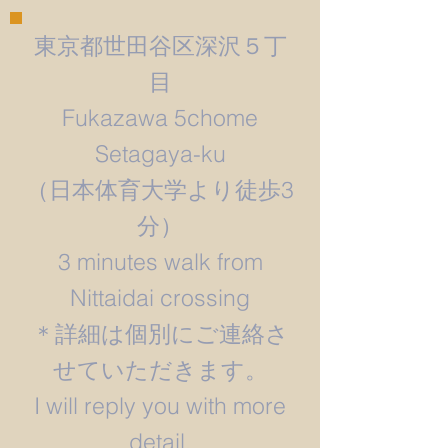
東京都世田谷区深沢５丁
目
Fukazawa 5chome
Setagaya-ku
​（日本体育大学より徒歩3
分）
3 minutes walk from
Nittaidai crossing
＊詳細は個別にご連絡さ
せていただきます。
​I will reply you with more
detail.