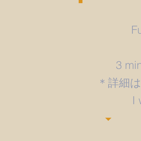
F
3 min
＊詳細
​I