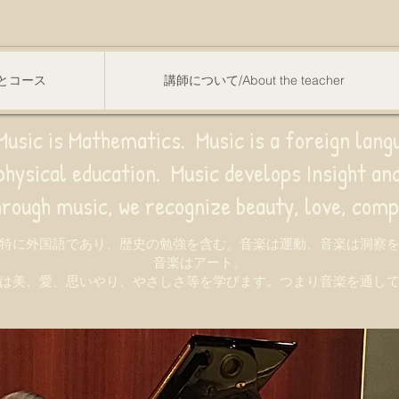
スンとコース
講師について/About the teacher
usic is Mathematics. Music is a foreign lang
sical education.
Music develops Insight a
e recognize beauty, love, compassion,
特に外国語であり、歴史の勉強を含む。音楽は運動、音楽は洞察
音楽はアート。
は美、愛、思いやり、やさしさ等を学びます。つまり音楽を通し