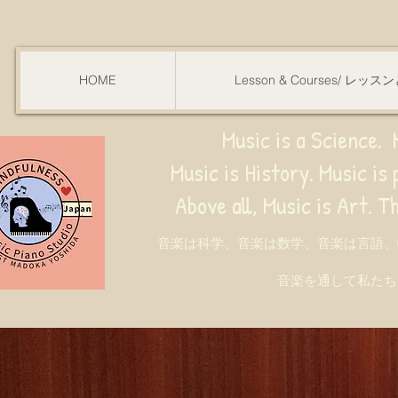
HOME
Lesson & Courses/ レッ
Music is a Science. M
Music is History. Music is phy
ve all, Music is Art. Through music, w
音楽は科学、音楽は数学、音楽は言語、
音楽を通して私たち