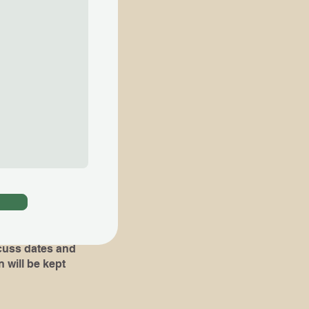
ial lessons are
知らせ下さい​
。​その場合 ,体験
組み立て易くなりま
oks or pieces
!)
dates and
 will be kept