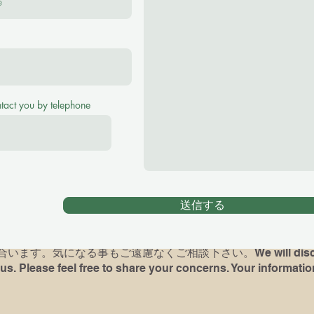
se feel free to ask me any questions！
(¥2500 for 40 minutes, ¥3000 for 60 minutes Tr
ntact you by telephone
アノレッスンをご希望の場合、お子様の英語レヴェル、環境をお
がある方は最後に弾いていた曲や、使っていた本を教えて下さい
時には完璧でなくても、何か弾いて頂けますと、今後の展望が
送信する
dren) had piano lessons before, please let me know what bo
d if possible, bring the book and play for me( It's not a test
ます。気になる事もご遠慮なくご相談下さい。We will discuss 
us. Please feel free to share your concerns. Your information