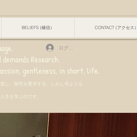
BELIEFS (確信）
CONTACT (アクセス
uage.
ログイン
nd demands Research.
 gentleness, in short, life.
を促し、探究を要求する。しかし何よりも
て人生を学ぶのです。