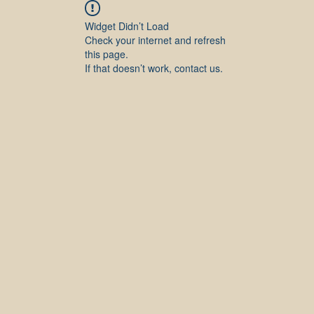
Widget Didn’t Load
Check your internet and refresh
this page.
If that doesn’t work, contact us.