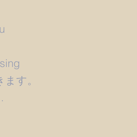
u
）
ssing
きます。
.