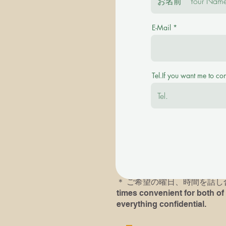
E-Mail
＊ご質問を事前にお伺い致します。 Plea
＊その後に有料の体験レッスンを受け付けます。
Tel.If you want me to co
available with a fee.
＊英語での、あるいは英語ピ
＊以前にピアノレッスン受講歴
レッスンにおいでになられる
す。If you or your child( chil
he/she had played last time an
＊​ ご希望の曜日、時間を話し合い
times convenient for both of 
everything confidential.